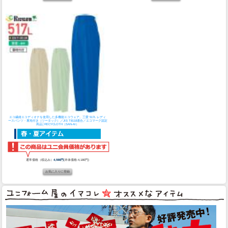
エコ繊維エコディオナを使用した多機能エコウェア。
三愛 517L レディ
ースパンツ・裏地付き（ツータック）／JIS T8118適合／エコマーク認定
商品│RECYCLOTH（SAN-AI）
通常価格（税込み）
4,598円
(本体価格:4,180円)