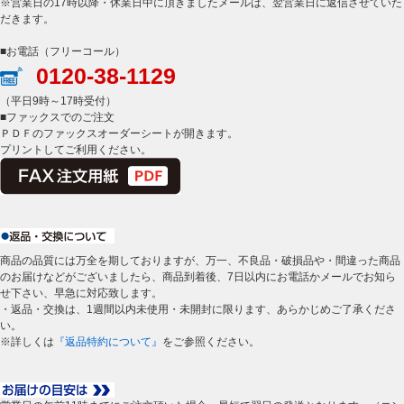
※営業日の17時以降・休業日中に頂きましたメールは、翌営業日に返信させていた
だきます。
■お電話（フリーコール）
0120-38-1129
（平日9時～17時受付）
■ファックスでのご注文
ＰＤＦのファックスオーダーシートが開きます。
プリントしてご利用ください。
商品の品質には万全を期しておりますが、万一、不良品・破損品や・間違った商品
のお届けなどがございましたら、商品到着後、7日以内にお電話かメールでお知ら
せ下さい、早急に対応致します。
・返品・交換は、1週間以内未使用・未開封に限ります、あらかじめご了承くださ
い。
※詳しくは
『返品特約について』
をご参照ください。