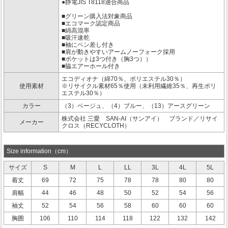
●静電JIS T8118適合商品
■グリーン購入法対象商品
■エコマーク認定商品
■綿高混率
■吸汗速乾
■袖にペン差し付き
■肩が動きやすいアームノーフォーク採用
■ポケットは3つ付き（胸3つ））
■脇エアーホール付き
エコディオナ（綿70％、ポリエステル30％）
使用素材
※リサイクル素材65％使用（未利用繊維35％、再生ポリ
エステル30％）
カラー
（3）ベージュ、（4）ブルー、（13）アースグリーン
株式会社 三愛 SAN-AI（サンアイ） ブランド／リサイ
メーカー
クロス（RECYCLOTH）
Size information（cm）
サイズ
S
M
L
LL
3L
4L
5L
着丈
69
72
75
78
78
80
80
肩幅
44
46
48
50
52
54
56
袖丈
52
54
56
58
60
60
60
胸囲
106
110
114
118
122
132
142