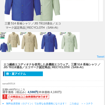
三愛 514 長袖シャツ ／JIS T8118適合／エコ
マーク認定商品│RECYCLOTH（SAN-AI）
Tweet
エコ繊維エコディオナを使用した多機能エコウェア。
三愛 514 長袖シャツ ／
JIS T8118適合／エコマーク認定商品│RECYCLOTH（SAN-AI）
sanai00514
定価9,460円のところ
通常価格（税込み）
4,598円
(本体価格:4,180円)
● 無料会員登録（ログイン）でお得な会員価格になります！ ご入会は ＞＞コチラ