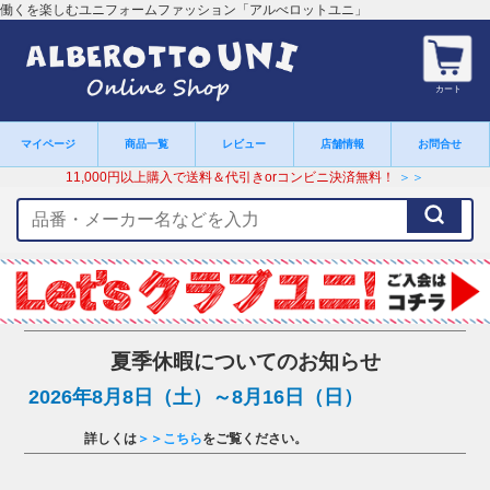
働くを楽しむユニフォームファッション「アルべロットユニ」
カート
マイページ
商品一覧
レビュー
店舗情報
お問合せ
11,000円以上購入で送料＆代引きorコンビニ決済無料！
＞＞
検
索
キ
ー
ワ
ー
ド
夏季休暇についてのお知らせ
2026年8月8日（土）～8月16日（日）
詳しくは
＞＞こちら
をご覧ください。