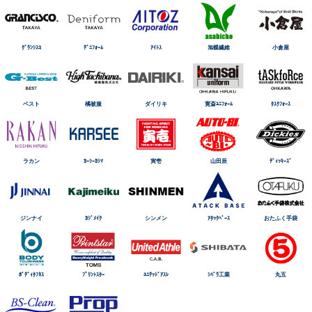
ｸﾞﾗﾝｼｽｺ
ﾃﾞﾆﾌｫｰﾑ
ｱｲﾄｽ
旭蝶繊維
小倉屋
ベスト
橘被服
ダイリキ
寛斎ﾕﾆﾌｫｰﾑ
ﾀｽｸﾌｫｰｽ
ラカン
ｶｰｼｰｶｼﾏ
寅壱
山田辰
ﾃﾞｨｯｷｰｽﾞ
ジンナイ
ｶｼﾞﾒｲｸ
シンメン
ｱﾀｯｸﾍﾞｰｽ
おたふく手袋
ﾎﾞﾃﾞｨﾀﾌﾈｽ
ﾌﾟﾘﾝﾄｽﾀｰ
ﾕﾆﾃｯﾄﾞｱｽﾚ
ｼﾊﾞﾗ工業
丸五