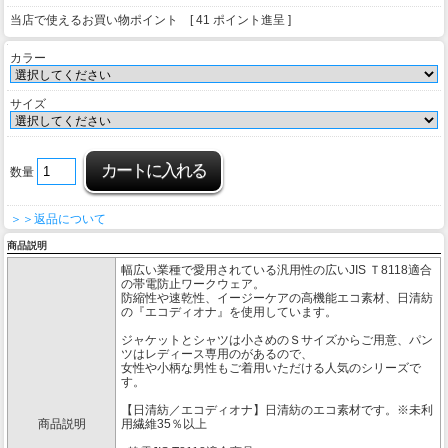
当店で使えるお買い物ポイント [ 41 ポイント進呈 ]
カラー
サイズ
数量
＞＞返品について
商品説明
幅広い業種で愛用されている汎用性の広いJIS Ｔ8118適合
の帯電防止ワークウェア。
防縮性や速乾性、イージーケアの高機能エコ素材、日清紡
の『エコディオナ』を使用しています。
ジャケットとシャツは小さめのＳサイズからご用意、パン
ツはレディース専用のがあるので、
女性や小柄な男性もご着用いただける人気のシリーズで
す。
【日清紡／エコディオナ】日清紡のエコ素材です。※未利
商品説明
用繊維35％以上