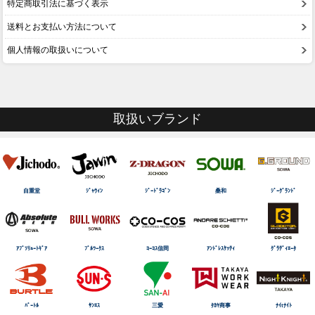
特定商取引法に基づく表示
送料とお支払い方法について
個人情報の取扱いについて
取扱いブランド
自重堂
ｼﾞｬｳｨﾝ
ｼﾞｰﾄﾞﾗｺﾞﾝ
桑和
ｼﾞｰｸﾞﾗﾝﾄﾞ
ｱﾌﾞｿﾘｭｰﾄｷﾞｱ
ﾌﾞﾙﾜｰｸｽ
ｺｰｺｽ信岡
ｱﾝﾄﾞﾚｽｹｯﾃｨ
ｸﾞﾗﾃﾞｨｴｰﾀ
ﾊﾞｰﾄﾙ
ｻﾝｴｽ
三愛
ﾀｶﾔ商事
ﾅｲtﾅｲﾄ