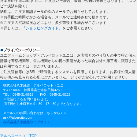
営業日の午前11時までにご注文頂いた場合、最短で翌日の発送となります。（コン
ビニ決済を除く）
納期は、ご注文確認メールの次のメールでお知らせしております。
※お手配に時間がかかる場合も、メールでご連絡させて頂きます。
※ご注文の混雑状況などにより、多少前後する場合がございます
※詳しくは、
『ショッピングガイド』
をご参照ください。
ユニフォームショップ・アルベロットユニは、お客様とのやり取りの中で得た個人
情報は警察機関等、公共機関からの提出要請があった場合以外の第三者に譲渡また
は利用することは一切ございません。
ご注文送信等にはSSLで暗号化するシステムを採用しております。お客様の個人情
報が他から見られる心配はございません、 どうぞご安心してご利用ください。
株式会社八木繊維 アルベロット・ユニ
〒417-0002 静岡県富士市依田橋426-1
TEL：0545-31-0815 FAX：0545-31-0222
※電話によるお問い合わせは、
月曜日から金曜日の9：30～17：30までとなります。
メールでのお問い合わせはこちらから＞＞
ask@alberotto.com
株式会社八木繊維ウェブサイト
アルベロットユニTOP