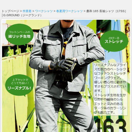
トップページ >
作業着
>
ワークシャツ
>
春夏用ワークシャツ
> 桑和 165 長袖シャツ［17SS］
│G.GROUND（ジーグランド）