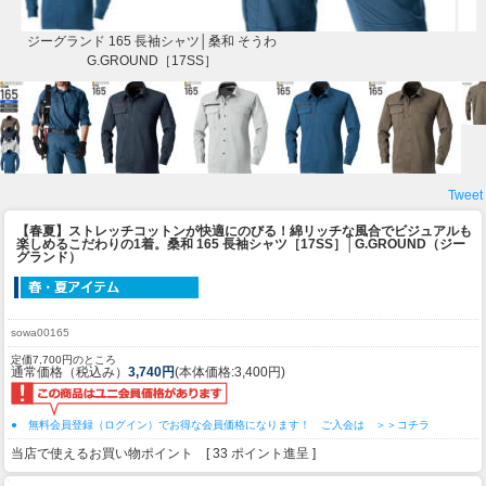
ジーグランド 165 長袖シャツ│桑和 そうわ
G.GROUND［17SS］
Tweet
【春夏】ストレッチコットンが快適にのびる！綿リッチな風合でビジュアルも
楽しめるこだわりの1着。
桑和 165 長袖シャツ［17SS］│G.GROUND（ジー
グランド）
sowa00165
定価7,700円のところ
通常価格（税込み）
3,740円
(本体価格:3,400円)
● 無料会員登録（ログイン）でお得な会員価格になります！ ご入会は ＞＞コチラ
当店で使えるお買い物ポイント [ 33 ポイント進呈 ]