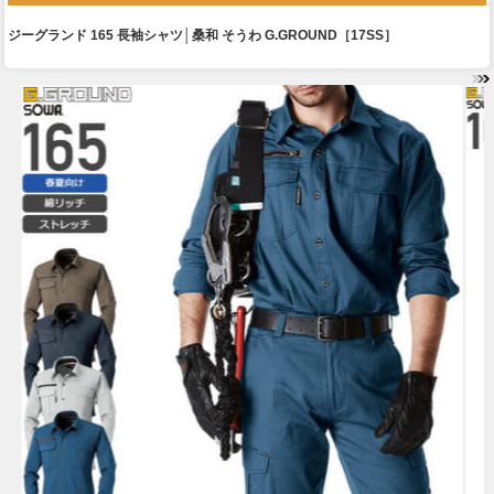
ジーグランド 165 長袖シャツ│桑和 そうわ G.GROUND［17SS］