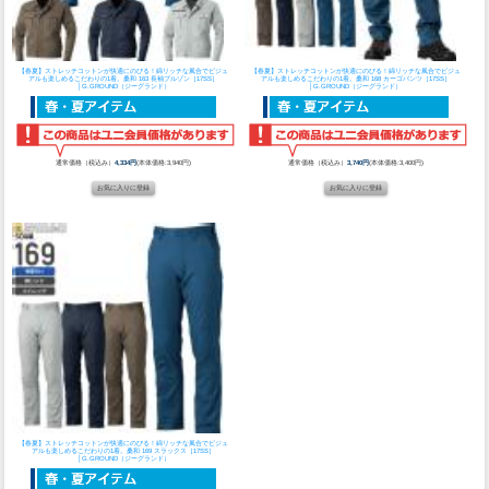
【春夏】ストレッチコットンが快適にのびる！綿リッチな風合でビジュ
【春夏】ストレッチコットンが快適にのびる！綿リッチな風合でビジュ
アルも楽しめるこだわりの1着。
桑和 163 長袖ブルゾン［17SS］
アルも楽しめるこだわりの1着。
桑和 168 カーゴパンツ［17SS］
│G.GROUND（ジーグランド）
│G.GROUND（ジーグランド）
通常価格（税込み）
4,334円
(本体価格:3,940円)
通常価格（税込み）
3,740円
(本体価格:3,400円)
【春夏】ストレッチコットンが快適にのびる！綿リッチな風合でビジュ
アルも楽しめるこだわりの1着。
桑和 169 スラックス［17SS］
│G.GROUND（ジーグランド）