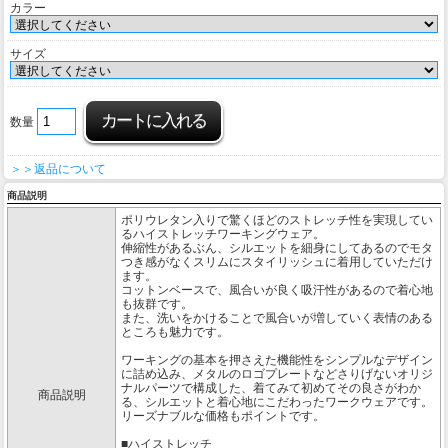
カラー
サイズ
数量
＞＞返品について
商品説明
ポリウレタン入りで驚くほどのストレッチ性を実現してい
るハイストレッチワーキングウェア。
伸縮性があるぶん、シルエットを細身にしてあるのでモタ
つき感がなくスリムにスタイリッシュに着用していただけ
ます。
コットンベースで、風合いが良く吸汗性があるので着心地
も抜群です。
また、洗いをかけることで風合いが増していく表情のある
ところも魅力です。
ワーキングの基本を押さえた機能性をシンプルなデザイン
に詰め込み、メタルのロゴプレートなどさりげないオリジ
ナルパーツで構成した、着てみて初めてその良さがわか
商品説明
る、シルエットと着心地にこだわったワークウェアです。
リーズナブルな価格もポイントです。
■ハイストレッチ