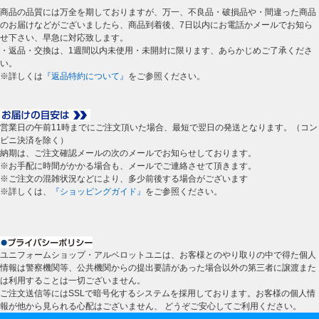
商品の品質には万全を期しておりますが、万一、不良品・破損品や・間違った商品
のお届けなどがございましたら、商品到着後、7日以内にお電話かメールでお知ら
せ下さい、早急に対応致します。
・返品・交換は、1週間以内未使用・未開封に限ります、あらかじめご了承くださ
い。
※詳しくは
『返品特約について』
をご参照ください。
営業日の午前11時までにご注文頂いた場合、最短で翌日の発送となります。（コン
ビニ決済を除く）
納期は、ご注文確認メールの次のメールでお知らせしております。
※お手配に時間がかかる場合も、メールでご連絡させて頂きます。
※ご注文の混雑状況などにより、多少前後する場合がございます
※詳しくは、
『ショッピングガイド』
をご参照ください。
ユニフォームショップ・アルベロットユニは、お客様とのやり取りの中で得た個人
情報は警察機関等、公共機関からの提出要請があった場合以外の第三者に譲渡また
は利用することは一切ございません。
ご注文送信等にはSSLで暗号化するシステムを採用しております。お客様の個人情
報が他から見られる心配はございません、 どうぞご安心してご利用ください。