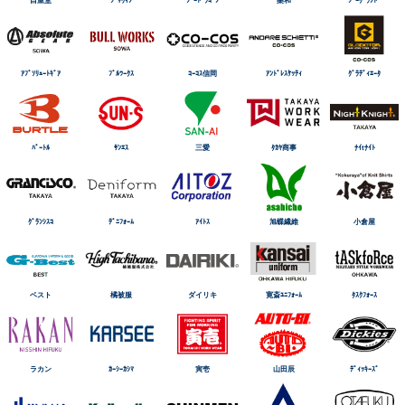
ｱﾌﾞｿﾘｭｰﾄｷﾞｱ
ﾌﾞﾙﾜｰｸｽ
ｺｰｺｽ信岡
ｱﾝﾄﾞﾚｽｹｯﾃｨ
ｸﾞﾗﾃﾞｨｴｰﾀ
ﾊﾞｰﾄﾙ
ｻﾝｴｽ
三愛
ﾀｶﾔ商事
ﾅｲtﾅｲﾄ
ｸﾞﾗﾝｼｽｺ
ﾃﾞﾆﾌｫｰﾑ
ｱｲﾄｽ
旭蝶繊維
小倉屋
ベスト
橘被服
ダイリキ
寛斎ﾕﾆﾌｫｰﾑ
ﾀｽｸﾌｫｰｽ
ラカン
ｶｰｼｰｶｼﾏ
寅壱
山田辰
ﾃﾞｨｯｷｰｽﾞ