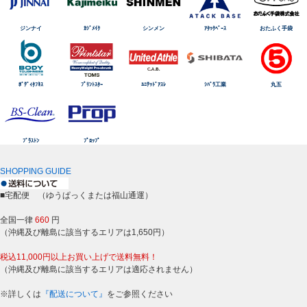
ジンナイ
ｶｼﾞﾒｲｸ
シンメン
ｱﾀｯｸﾍﾞｰｽ
おたふく手袋
ﾎﾞﾃﾞｨﾀﾌﾈｽ
ﾌﾟﾘﾝﾄｽﾀｰ
ﾕﾆﾃｯﾄﾞｱｽﾚ
ｼﾊﾞﾗ工業
丸五
ﾌﾞﾗｽﾄﾝ
ﾌﾟﾛｯﾌﾟ
SHOPPING GUIDE
■宅配便 （ゆうぱっくまたは福山通運）
全国一律
660
円
（沖縄及び離島に該当するエリアは1,650円）
税込11,000円以上お買い上げで送料無料！
（沖縄及び離島に該当するエリアは適応されません）
※詳しくは
『配送について』
をご参照ください