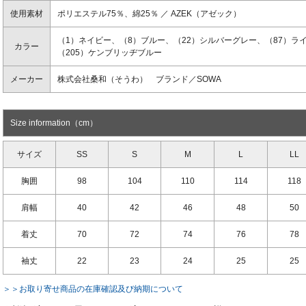
使用素材
ポリエステル75％、綿25％ ／ AZEK（アゼック）
（1）ネイビー、（8）ブルー、（22）シルバーグレー、（87）ラ
カラー
（205）ケンブリッヂブルー
メーカー
株式会社桑和（そうわ） ブランド／SOWA
Size information（cm）
サイズ
SS
S
M
L
LL
胸囲
98
104
110
114
118
肩幅
40
42
46
48
50
着丈
70
72
74
76
78
袖丈
22
23
24
25
25
＞＞お取り寄せ商品の在庫確認及び納期について