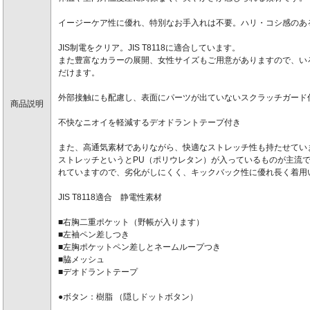
イージーケア性に優れ、特別なお手入れは不要。ハリ・コシ感のあ
JIS制電をクリア。JIS T8118に適合しています。
また豊富なカラーの展開、女性サイズもご用意がありますので、い
だけます。
外部接触にも配慮し、表面にパーツが出ていないスクラッチガード
商品説明
不快なニオイを軽減するデオドラントテープ付き
また、高通気素材でありながら、快適なストレッチ性も持たせてい
ストレッチというとPU（ポリウレタン）が入っているものが主流で
れていますので、劣化がしにくく、キックバック性に優れ長く着用
JIS T8118適合 静電性素材
■右胸二重ポケット（野帳が入ります）
■左袖ペン差しつき
■左胸ポケットペン差しとネームループつき
■脇メッシュ
■デオドラントテープ
●ボタン：樹脂 （隠しドットボタン）