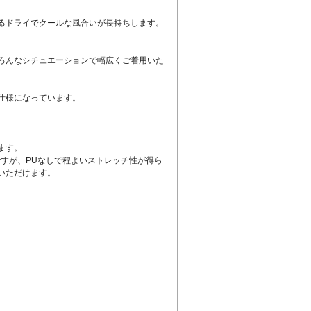
るドライでクールな風合いが長持ちします。
ろんなシチュエーションで幅広くご着用いた
仕様になっています。
ます。
すが、PUなしで程よいストレッチ性が得ら
いただけます。