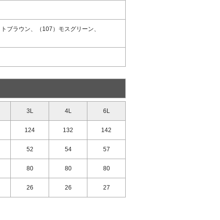
イトブラウン、（107）モスグリーン、
3L
4L
6L
124
132
142
52
54
57
80
80
80
26
26
27