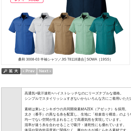
桑和 3008-03 半袖シャツ／JIS T8118適合│SOWA［19SS］
高通気+吸汗速乾+ハイストレッチなのにリーズナブルな価格。
シンプルでスタイリッシュすぎないからいろんな方にご着用いただ
素材は東レとシキボウの共同開発素材AZEK（アゼック）を採用。
太さ（番手）の異なる糸を配置し、生地に「校倉造り構造」のよう
均一でない空間が生まれることで高通気性を実現しています。
混率が違う糸を合わせることで吸汗・速乾性にも優れています。
体温や室内外温度差に関係なく、爽やかさが感じられる素材です。