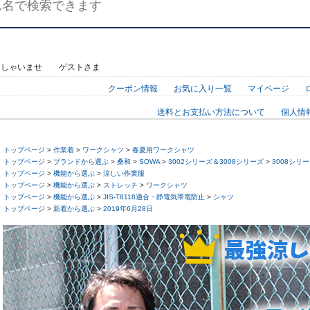
っしゃいませ ゲストさま
クーポン情報
お気に入り一覧
マイページ
送料とお支払い方法について
個人情
トップページ
>
作業着
>
ワークシャツ
>
春夏用ワークシャツ
トップページ
>
ブランドから選ぶ
>
桑和
>
SOWA
>
3002シリーズ＆3008シリーズ
>
3008シリ
トップページ
>
機能から選ぶ
>
涼しい作業服
トップページ
>
機能から選ぶ
>
ストレッチ
>
ワークシャツ
トップページ
>
機能から選ぶ
>
JIS-T8118適合・静電気帯電防止
>
シャツ
トップページ
>
新着から選ぶ
>
2019年6月28日