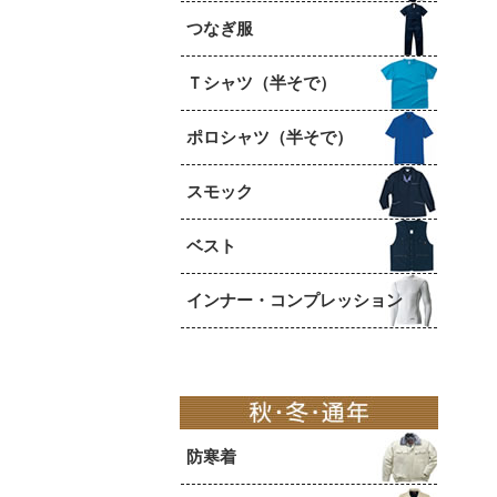
つなぎ服
Ｔシャツ（半そで）
ポロシャツ（半そで）
スモック
ベスト
インナー・コンプレッション
防寒着