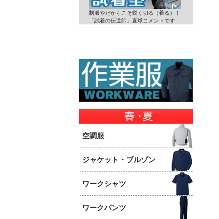
制服やだからこそ鋭く切る（着る）！
「試着の伝道師」直球コメントです
空調服
ジャケット・ブルゾン
ワークシャツ
ワークパンツ