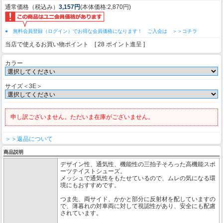
通常価格（税込み）
3,157円
(本体価格:2,870円)
● 無料会員登録（ログイン）でお得な会員価格になります！ ご入会は ＞＞コチラ
当店で使えるお買い物ポイント [ 28 ポイント進呈 ]
カラー
サイズ＜3E＞
申し訳ございません。ただいま在庫がございません。
＞＞返品について
商品説明
デザイン性、通気性、機能性の三拍子そろった高機能スポ
ーツテイストシューズ。
メッシュで通気性をもたせているので、ムレの気になる環
境にもおすすめです。
つま先、両サイド、かかと部分に反射材を配していますの
で、薄暮れの対車両に対して視認性があり、安全にも配慮
されています。