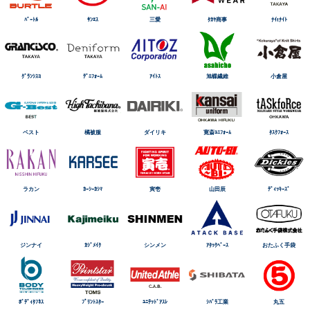
ﾊﾞｰﾄﾙ
ｻﾝｴｽ
三愛
ﾀｶﾔ商事
ﾅｲtﾅｲﾄ
ｸﾞﾗﾝｼｽｺ
ﾃﾞﾆﾌｫｰﾑ
ｱｲﾄｽ
旭蝶繊維
小倉屋
ベスト
橘被服
ダイリキ
寛斎ﾕﾆﾌｫｰﾑ
ﾀｽｸﾌｫｰｽ
ラカン
ｶｰｼｰｶｼﾏ
寅壱
山田辰
ﾃﾞｨｯｷｰｽﾞ
ジンナイ
ｶｼﾞﾒｲｸ
シンメン
ｱﾀｯｸﾍﾞｰｽ
おたふく手袋
ﾎﾞﾃﾞｨﾀﾌﾈｽ
ﾌﾟﾘﾝﾄｽﾀｰ
ﾕﾆﾃｯﾄﾞｱｽﾚ
ｼﾊﾞﾗ工業
丸五