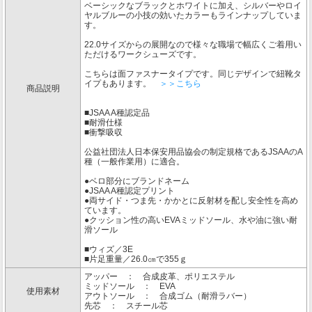
ベーシックなブラックとホワイトに加え、シルバーやロイ
ヤルブルーの小技の効いたカラーもラインナップしていま
す。
22.0サイズからの展開なので様々な職場で幅広くご着用い
ただけるワークシューズです。
こちらは面ファスナータイプです。同じデザインで紐靴タ
イプもあります。
＞＞こちら
商品説明
■JSAA A種認定品
■耐滑仕様
■衝撃吸収
公益社団法人日本保安用品協会の制定規格であるJSAAのA
種（一般作業用）に適合。
●ベロ部分にブランドネーム
●JSAA A種認定プリント
●両サイド・つま先・かかとに反射材を配し安全性を高め
ています。
●クッション性の高いEVAミッドソール、水や油に強い耐
滑ソール
■ウィズ／3E
■片足重量／26.0㎝で355ｇ
アッパー ： 合成皮革、ポリエステル
ミッドソール ： EVA
使用素材
アウトソール ： 合成ゴム（耐滑ラバー）
先芯 ： スチール芯