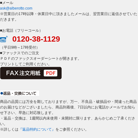
■メール
ask@alberotto.com
※営業日の17時以降・休業日中に頂きましたメールは、翌営業日に返信させていた
だきます。
■お電話（フリーコール）
0120-38-1129
（平日9時～17時受付）
■ファックスでのご注文
ＰＤＦのファックスオーダーシートが開きます。
プリントしてご利用ください。
商品の品質には万全を期しておりますが、万一、不良品・破損品や・間違った商品
のお届けなどがございましたら、商品到着後、7日以内にお電話かメールでお知ら
せ下さい、早急に対応致します。
・返品・交換は、1週間以内未使用・未開封に限ります、あらかじめご了承くださ
い。
※詳しくは
『返品特約について』
をご参照ください。