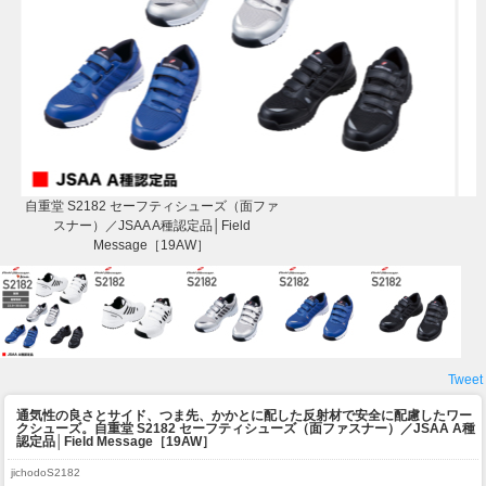
自重堂 S2182 セーフティシューズ（面ファ
スナー）／JSAA A種認定品│Field
Message［19AW］
Tweet
通気性の良さとサイド、つま先、かかとに配した反射材で安全に配慮したワー
クシューズ。
自重堂 S2182 セーフティシューズ（面ファスナー）／JSAA A種
認定品│Field Message［19AW］
jichodoS2182