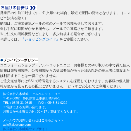
営業日の午前11時までにご注文頂いた場合、最短で翌日の発送となります。（コン
ビニ決済を除く）
納期は、ご注文確認メールの次のメールでお知らせしております。
※お手配に時間がかかる場合も、メールでご連絡させて頂きます。
※ご注文の混雑状況などにより、多少前後する場合がございます
※詳しくは、
『ショッピングガイド』
をご参照ください。
ユニフォームショップ・アルベロットユニは、お客様とのやり取りの中で得た個人
情報は警察機関等、公共機関からの提出要請があった場合以外の第三者に譲渡また
は利用することは一切ございません。
ご注文送信等にはSSLで暗号化するシステムを採用しております。お客様の個人情
報が他から見られる心配はございません、 どうぞご安心してご利用ください。
株式会社八木繊維 アルベロット・ユニ
〒417-0002 静岡県富士市依田橋426-1
TEL：0545-31-0815 FAX：0545-31-0222
※電話によるお問い合わせは、
月曜日から金曜日の9：30～17：30までとなります。
メールでのお問い合わせはこちらから＞＞
ask@alberotto.com
株式会社八木繊維ウェブサイト