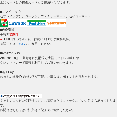
上記カードとの提携カードもご使用いただけます。
■コンビニ決済
セブンイレブン、ローソン、ファミリーマート、セイコーマート
■代金引換
手数料
330円
●
11,000円（税込）以上お買い上げで 手数料無料。
※詳しくは
こちら
をご参照ください。
■Amazon Pay
Amazon.co.jpに登録された配送先情報（アドレス帳）や
クレジットカード情報を利用してお買い物できます。
■楽天Pay
お持ちの楽天IDでの決済が可能。ご購入後にポイントが付与されます。
ネットショッピング以外にも、お電話またはファックスでのご注文も承っておりま
す。
お問合せもしくはご注文は下記までご連絡ください。