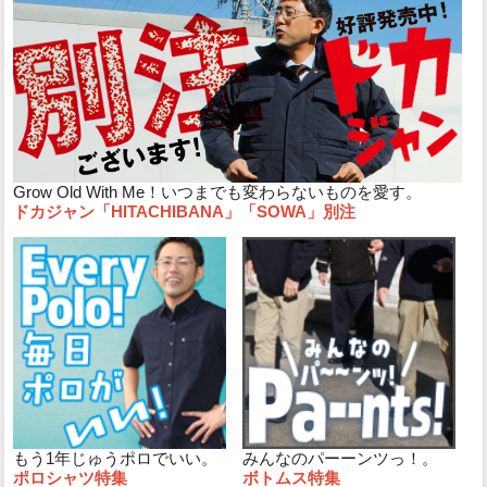
Grow Old With Me！いつまでも変わらないものを愛す。
ドカジャン「HITACHIBANA」「SOWA」別注
もう1年じゅうポロでいい。
みんなのパーーンツっ！。
ポロシャツ特集
ボトムス特集