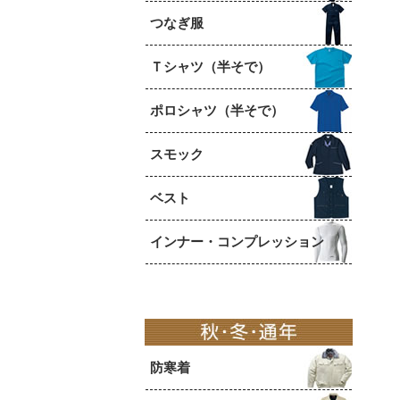
つなぎ服
Ｔシャツ（半そで）
ポロシャツ（半そで）
スモック
ベスト
インナー・コンプレッション
防寒着