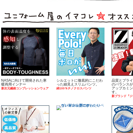
NASAに向けて開発された寒
シルエットに徹底的にこだわ
品質とプライ
暖両用インナー
った細見えスリムパンツ。
のバランスが
アップカミン
新次元繊維コンプレッションウェア
綿100％チノクロスパンツ
す。
新ブランド『ジ