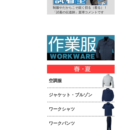
制服やだからこそ鋭く切る（着る）！
「試着の伝道師」直球コメントです
空調服
ジャケット・ブルゾン
ワークシャツ
ワークパンツ