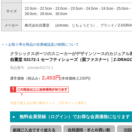
22.0cm・22.5cm・23.0cm・23.5cm・24.0cm・24.5cm・25.0cm・
サイズ
28.0cm、29.0cm、30.0cm
メーカー
株式会社自重堂 （jichodo、じちょうどう）、ブランド／Z-DOR
＞＞お取り寄せ商品の在庫確認及び納期について
クラシックスポーツのスニーカーがデザインソースのカジュアル
自重堂 S3172-1 セーフティシューズ（面ファスナー）│Z-DRAG
商品番号 jichodoS3172-1
2,453円
通常価格（税込み）
(本体価格:2,230円)
当店で使えるお買い物ポイント [ 22 ポイント進呈 ]
● 無料会員登録（ログイン）でお得な会員価格になります