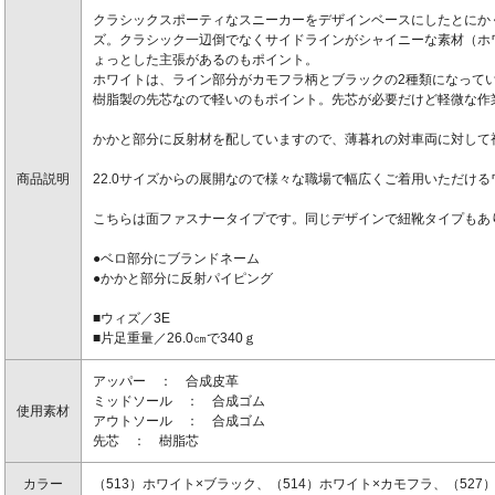
クラシックスポーティなスニーカーをデザインベースにしたとにか
ズ。クラシック一辺倒でなくサイドラインがシャイニーな素材（ホ
ょっとした主張があるのもポイント。
ホワイトは、ライン部分がカモフラ柄とブラックの2種類になって
樹脂製の先芯なので軽いのもポイント。先芯が必要だけど軽微な作
かかと部分に反射材を配していますので、薄暮れの対車両に対して
商品説明
22.0サイズからの展開なので様々な職場で幅広くご着用いただけ
こちらは面ファスナータイプです。同じデザインで紐靴タイプも
●ベロ部分にブランドネーム
●かかと部分に反射パイピング
■ウィズ／3E
■片足重量／26.0㎝で340ｇ
アッパー ： 合成皮革
ミッドソール ： 合成ゴム
使用素材
アウトソール ： 合成ゴム
先芯 ： 樹脂芯
カラー
（513）ホワイト×ブラック、（514）ホワイト×カモフラ、（527