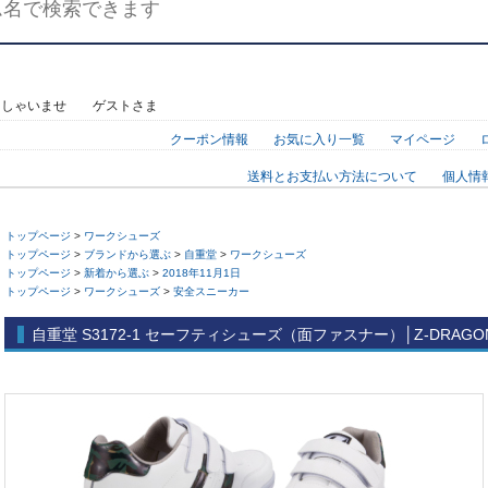
っしゃいませ ゲストさま
クーポン情報
お気に入り一覧
マイページ
送料とお支払い方法について
個人情
トップページ
>
ワークシューズ
トップページ
>
ブランドから選ぶ
>
自重堂
>
ワークシューズ
トップページ
>
新着から選ぶ
>
2018年11月1日
トップページ
>
ワークシューズ
>
安全スニーカー
自重堂 S3172-1 セーフティシューズ（面ファスナー）│Z-DRAGO