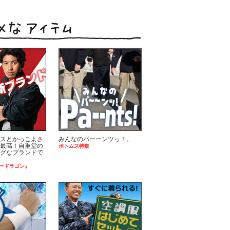
スとかっこよさ
みんなのパーーンツっ！。
最高！自重堂の
ボトムス特集
グなブランドで
ードラゴン』