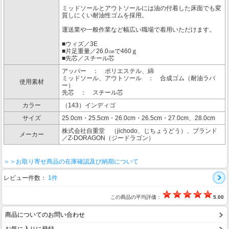
ミッドソールとアウトソールには油の付着した床面でも変
質しにくい耐油性ゴムを採用。
運送業や一般作業など幅広い職場で着用いただけます。
■ウィズ／3E
■片足重量／26.0㎝で460ｇ
■先芯／スチール芯
アッパー ： ポリエステル、綿
ミッドソール、アウトソール ： 合成ゴム（耐油ラバ
使用素材
ー）
先芯 ： スチール芯
カラー
（143）インディゴ
サイズ
25.0cm・25.5cm・26.0cm・26.5cm・27.0cm、28.0cm
株式会社自重堂 （jichodo、じちょうどう）、ブランド
メーカー
／Z-DORAGON（ジードラゴン）
＞＞お取り寄せ商品の在庫確認及び納期について
レビュー件数：
1件
この商品の平均評価：
5.00
商品についてのお問い合わせ