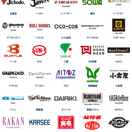
自重堂
ｼﾞｬｳｨﾝ
ｼﾞｰﾄﾞﾗｺﾞﾝ
桑和
ｼﾞｰｸﾞﾗﾝﾄﾞ
ｱﾌﾞｿﾘｭｰﾄｷﾞｱ
ﾌﾞﾙﾜｰｸｽ
ｺｰｺｽ信岡
ｱﾝﾄﾞﾚｽｹｯﾃｨ
ｸﾞﾗﾃﾞｨｴｰﾀ
ﾊﾞｰﾄﾙ
ｻﾝｴｽ
三愛
ﾀｶﾔ商事
ﾅｲtﾅｲﾄ
ｸﾞﾗﾝｼｽｺ
ﾃﾞﾆﾌｫｰﾑ
ｱｲﾄｽ
旭蝶繊維
小倉屋
ベスト
橘被服
ダイリキ
寛斎ﾕﾆﾌｫｰﾑ
ﾀｽｸﾌｫｰｽ