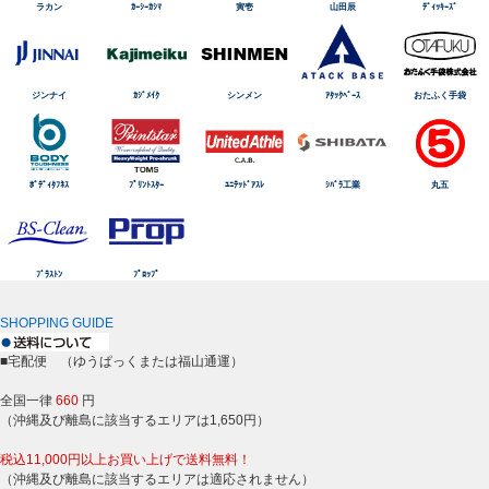
ラカン
ｶｰｼｰｶｼﾏ
寅壱
山田辰
ﾃﾞｨｯｷｰｽﾞ
ジンナイ
ｶｼﾞﾒｲｸ
シンメン
ｱﾀｯｸﾍﾞｰｽ
おたふく手袋
ﾎﾞﾃﾞｨﾀﾌﾈｽ
ﾌﾟﾘﾝﾄｽﾀｰ
ﾕﾆﾃｯﾄﾞｱｽﾚ
ｼﾊﾞﾗ工業
丸五
ﾌﾞﾗｽﾄﾝ
ﾌﾟﾛｯﾌﾟ
SHOPPING GUIDE
■宅配便 （ゆうぱっくまたは福山通運）
全国一律
660
円
（沖縄及び離島に該当するエリアは1,650円）
税込11,000円以上お買い上げで送料無料！
（沖縄及び離島に該当するエリアは適応されません）