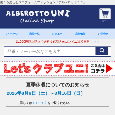
働くを楽しむユニフォームファッション「アルべロットユニ」
カート
マイページ
商品一覧
レビュー
店舗情報
お問合せ
11,000円以上購入で送料＆代引きorコンビニ決済無料！
＞＞
検
索
キ
ー
ワ
ー
ド
夏季休暇についてのお知らせ
2026年8月8日（土）～8月16日（日）
詳しくは
＞＞こちら
をご覧ください。