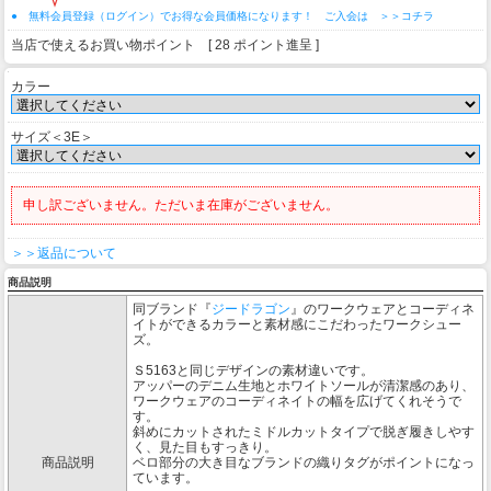
● 無料会員登録（ログイン）でお得な会員価格になります！ ご入会は ＞＞コチラ
当店で使えるお買い物ポイント [ 28 ポイント進呈 ]
カラー
サイズ＜3E＞
申し訳ございません。ただいま在庫がございません。
＞＞返品について
商品説明
同ブランド『
ジードラゴン
』のワークウェアとコーディネ
イトができるカラーと素材感にこだわったワークシュー
ズ。
Ｓ5163と同じデザインの素材違いです。
アッパーのデニム生地とホワイトソールが清潔感のあり、
ワークウェアのコーディネイトの幅を広げてくれそうで
す。
斜めにカットされたミドルカットタイプで脱ぎ履きしやす
く、見た目もすっきり。
商品説明
ベロ部分の大き目なブランドの織りタグがポイントになっ
ています。