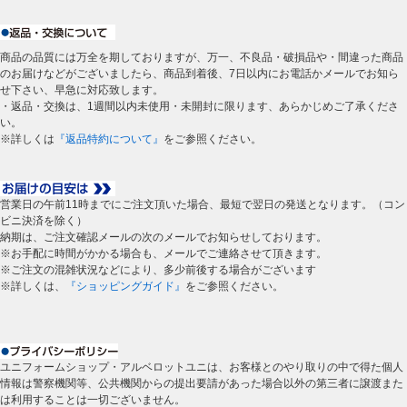
商品の品質には万全を期しておりますが、万一、不良品・破損品や・間違った商品
のお届けなどがございましたら、商品到着後、7日以内にお電話かメールでお知ら
せ下さい、早急に対応致します。
・返品・交換は、1週間以内未使用・未開封に限ります、あらかじめご了承くださ
い。
※詳しくは
『返品特約について』
をご参照ください。
営業日の午前11時までにご注文頂いた場合、最短で翌日の発送となります。（コン
ビニ決済を除く）
納期は、ご注文確認メールの次のメールでお知らせしております。
※お手配に時間がかかる場合も、メールでご連絡させて頂きます。
※ご注文の混雑状況などにより、多少前後する場合がございます
※詳しくは、
『ショッピングガイド』
をご参照ください。
ユニフォームショップ・アルベロットユニは、お客様とのやり取りの中で得た個人
情報は警察機関等、公共機関からの提出要請があった場合以外の第三者に譲渡また
は利用することは一切ございません。