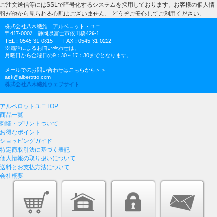
ご注文送信等にはSSLで暗号化するシステムを採用しております。お客様の個人情
報が他から見られる心配はございません、 どうぞご安心してご利用ください。
株式会社八木繊維 アルベロット・ユニ
〒417-0002 静岡県富士市依田橋426-1
TEL：0545-31-0815 FAX：0545-31-0222
※電話によるお問い合わせは、
月曜日から金曜日の9：30～17：30までとなります。
メールでのお問い合わせはこちらから＞＞
ask@alberotto.com
株式会社八木繊維ウェブサイト
アルベロットユニTOP
商品一覧
刺繍・プリントついて
お得なポイント
ショッピングガイド
特定商取引法に基づく表記
個人情報の取り扱いについて
送料とお支払方法について
会社概要