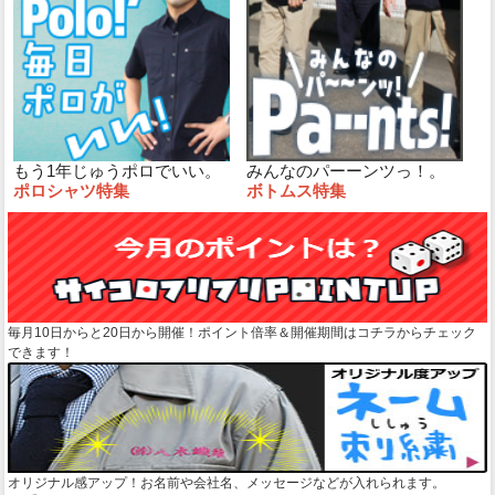
もう1年じゅうポロでいい。
みんなのパーーンツっ！。
ポロシャツ特集
ボトムス特集
毎月10日からと20日から開催！ポイント倍率＆開催期間はコチラからチェック
できます！
オリジナル感アップ！お名前や会社名、メッセージなどが入れられます。