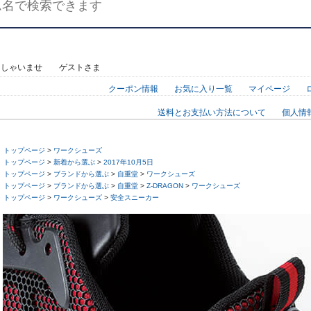
っしゃいませ ゲストさま
クーポン情報
お気に入り一覧
マイページ
送料とお支払い方法について
個人情
トップページ
>
ワークシューズ
トップページ
>
新着から選ぶ
>
2017年10月5日
トップページ
>
ブランドから選ぶ
>
自重堂
>
ワークシューズ
トップページ
>
ブランドから選ぶ
>
自重堂
>
Z-DRAGON
>
ワークシューズ
トップページ
>
ワークシューズ
>
安全スニーカー