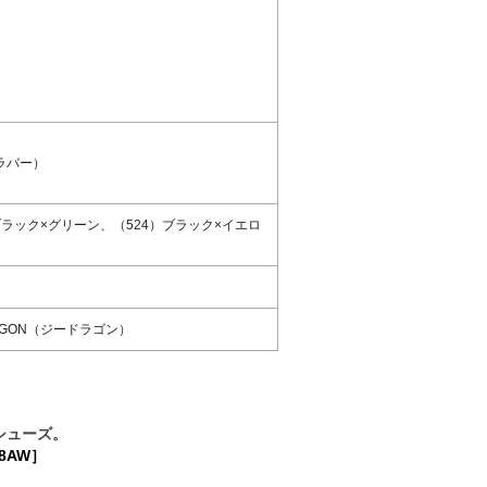
ラバー）
ブラック×グリーン、（524）ブラック×イエロ
AGON（ジードラゴン）
シューズ。
8AW］