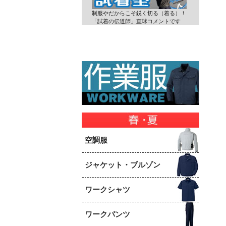
制服やだからこそ鋭く切る（着る）！
「試着の伝道師」直球コメントです
空調服
ジャケット・ブルゾン
ワークシャツ
ワークパンツ