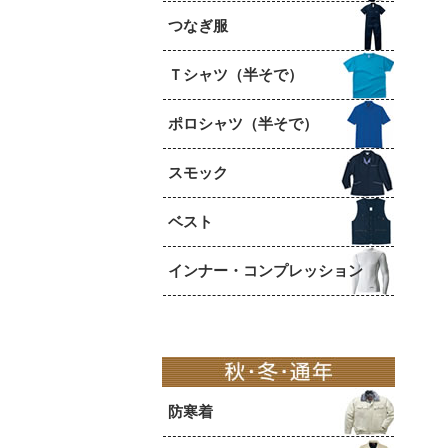
つなぎ服
Ｔシャツ（半そで）
ポロシャツ（半そで）
スモック
ベスト
インナー・コンプレッション
防寒着