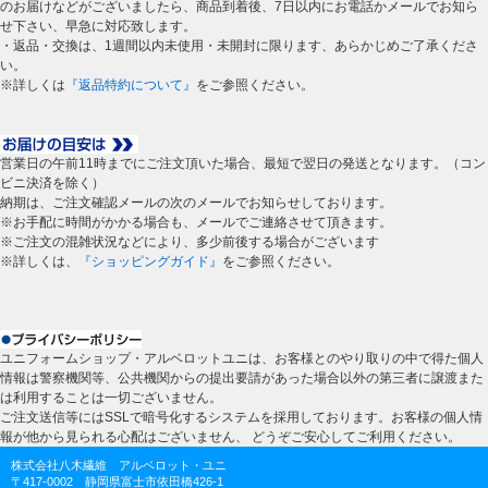
のお届けなどがございましたら、商品到着後、7日以内にお電話かメールでお知ら
せ下さい、早急に対応致します。
・返品・交換は、1週間以内未使用・未開封に限ります、あらかじめご了承くださ
い。
※詳しくは
『返品特約について』
をご参照ください。
営業日の午前11時までにご注文頂いた場合、最短で翌日の発送となります。（コン
ビニ決済を除く）
納期は、ご注文確認メールの次のメールでお知らせしております。
※お手配に時間がかかる場合も、メールでご連絡させて頂きます。
※ご注文の混雑状況などにより、多少前後する場合がございます
※詳しくは、
『ショッピングガイド』
をご参照ください。
ユニフォームショップ・アルベロットユニは、お客様とのやり取りの中で得た個人
情報は警察機関等、公共機関からの提出要請があった場合以外の第三者に譲渡また
は利用することは一切ございません。
ご注文送信等にはSSLで暗号化するシステムを採用しております。お客様の個人情
報が他から見られる心配はございません、 どうぞご安心してご利用ください。
株式会社八木繊維 アルベロット・ユニ
〒417-0002 静岡県富士市依田橋426-1