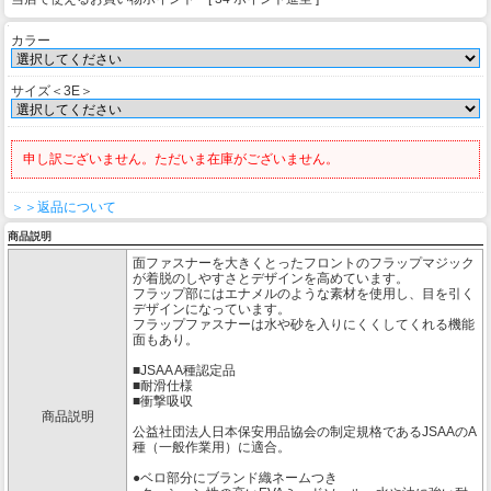
カラー
サイズ＜3E＞
申し訳ございません。ただいま在庫がございません。
＞＞返品について
商品説明
面ファスナーを大きくとったフロントのフラップマジック
が着脱のしやすさとデザインを高めています。
フラップ部にはエナメルのような素材を使用し、目を引く
デザインになっています。
フラップファスナーは水や砂を入りにくくしてくれる機能
面もあり。
■JSAA A種認定品
■耐滑仕様
■衝撃吸収
商品説明
公益社団法人日本保安用品協会の制定規格であるJSAAのA
種（一般作業用）に適合。
●ベロ部分にブランド織ネームつき