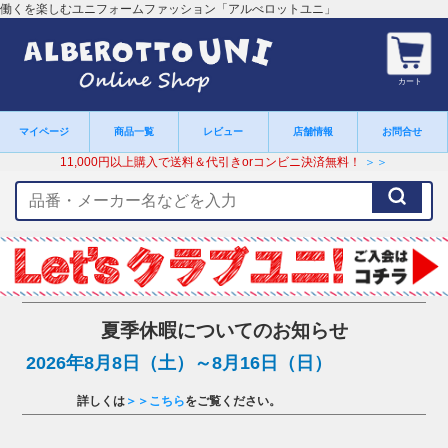
働くを楽しむユニフォームファッション「アルべロットユニ」
カート
マイページ
商品一覧
レビュー
店舗情報
お問合せ
11,000円以上購入で送料＆代引きorコンビニ決済無料！
＞＞
検
索
キ
ー
ワ
ー
ド
夏季休暇についてのお知らせ
2026年8月8日（土）～8月16日（日）
詳しくは
＞＞こちら
をご覧ください。