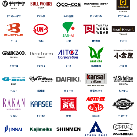
ｱﾌﾞｿﾘｭｰﾄｷﾞｱ
ﾌﾞﾙﾜｰｸｽ
ｺｰｺｽ信岡
ｱﾝﾄﾞﾚｽｹｯﾃｨ
ｸﾞﾗﾃﾞｨｴｰﾀ
ﾊﾞｰﾄﾙ
ｻﾝｴｽ
三愛
ﾀｶﾔ商事
ﾅｲtﾅｲﾄ
ｸﾞﾗﾝｼｽｺ
ﾃﾞﾆﾌｫｰﾑ
ｱｲﾄｽ
旭蝶繊維
小倉屋
ベスト
橘被服
ダイリキ
寛斎ﾕﾆﾌｫｰﾑ
ﾀｽｸﾌｫｰｽ
ラカン
ｶｰｼｰｶｼﾏ
寅壱
山田辰
ﾃﾞｨｯｷｰｽﾞ