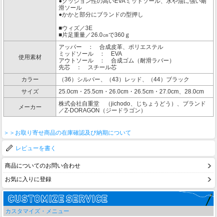
●クッション性の高いEVAミッドソール、水や油に強い耐
滑ソール
●かかと部分にブランドの型押し
■ウィズ／3E
■片足重量／26.0㎝で360ｇ
アッパー ： 合成皮革、ポリエステル
ミッドソール ： EVA
使用素材
アウトソール ： 合成ゴム（耐滑ラバー）
先芯 ： スチール芯
カラー
（36）シルバー、（43）レッド、（44）ブラック
サイズ
25.0cm・25.5cm・26.0cm・26.5cm・27.0cm、28.0cm
株式会社自重堂 （jichodo、じちょうどう）、ブランド
メーカー
／Z-DORAGON（ジードラゴン）
＞＞お取り寄せ商品の在庫確認及び納期について
レビューを書く
商品についてのお問い合わせ
お気に入りに登録
カスタマイズ・メニュー