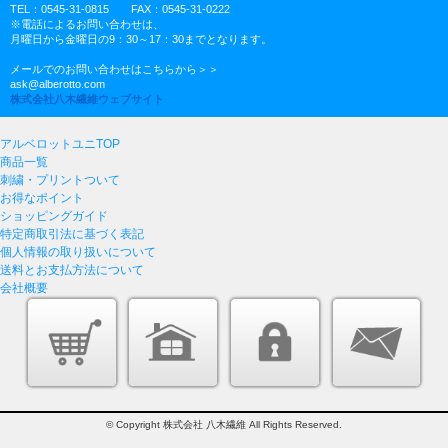
TEL：0545-31-0815 FAX：0545-31-0222
※電話によるお問い合わせは、
月曜日から金曜日の9：30～17：30までとなります。
メールでのお問い合わせはこちらから＞＞
ask@alberotto.com
株式会社八木繊維ウェブサイト
アルベロットユニTOP
商品一覧
刺繍・プリントついて
お得なポイント
ショッピングガイド
特定商取引法に基づく表記
個人情報の取り扱いについて
送料とお支払方法について
会社概要
© Copyright 株式会社 八木繊維 All Rights Reserved.