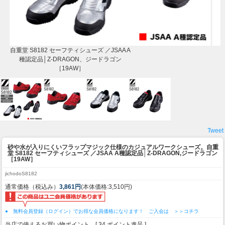
自重堂 S8182 セーフティシューズ ／JSAA A
種認定品│Z-DRAGON、ジードラゴン
［19AW］
Tweet
砂や水が入りにくいフラップマジック仕様のカジュアルワークシューズ。
自重
堂 S8182 セーフティシューズ ／JSAA A種認定品│Z-DRAGON,ジードラゴン
［19AW］
jichodoS8182
通常価格（税込み）
3,861円
(本体価格:3,510円)
● 無料会員登録（ログイン）でお得な会員価格になります！ ご入会は ＞＞コチラ
当店で使えるお買い物ポイント [ 34 ポイント進呈 ]