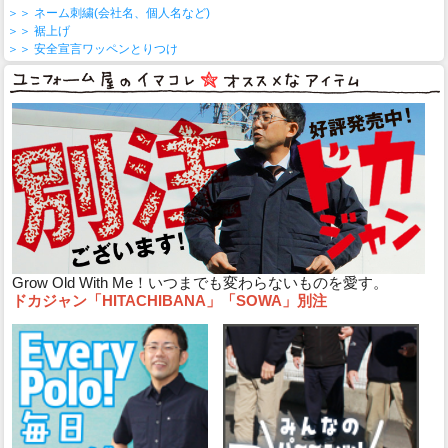
＞＞ ネーム刺繍(会社名、個人名など)
＞＞ 裾上げ
＞＞ 安全宣言ワッペンとりつけ
Grow Old With Me！いつまでも変わらないものを愛す。
ドカジャン「HITACHIBANA」「SOWA」別注