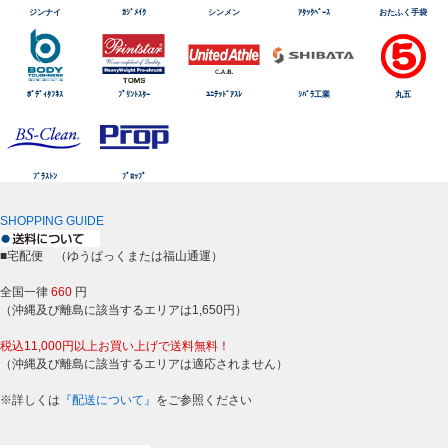
ジンナイ
ｶｼﾞﾒｲｸ
シンメン
ｱﾀｯｸﾍﾞｰｽ
おたふく手袋
ﾎﾞﾃﾞｨﾀﾌﾈｽ
ﾌﾟﾘﾝﾄｽﾀｰ
ﾕﾆﾃｯﾄﾞｱｽﾚ
ｼﾊﾞﾗ工業
丸五
ﾌﾞﾗｽﾄﾝ
ﾌﾟﾛｯﾌﾟ
SHOPPING GUIDE
■宅配便 （ゆうぱっくまたは福山通運）
全国一律
660
円
（沖縄及び離島に該当するエリアは1,650円）
税込11,000円以上お買い上げで送料無料！
（沖縄及び離島に該当するエリアは適応されません）
※詳しくは
『配送について』
をご参照ください