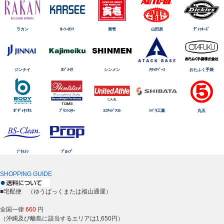
ラカン
ｶｰｼｰｶｼﾏ
寅壱
山田辰
ﾃﾞｨｯｷｰｽﾞ
ジンナイ
ｶｼﾞﾒｲｸ
シンメン
ｱﾀｯｸﾍﾞｰｽ
おたふく手袋
ﾎﾞﾃﾞｨﾀﾌﾈｽ
ﾌﾟﾘﾝﾄｽﾀｰ
ﾕﾆﾃｯﾄﾞｱｽﾚ
ｼﾊﾞﾗ工業
丸五
ﾌﾞﾗｽﾄﾝ
ﾌﾟﾛｯﾌﾟ
SHOPPING GUIDE
■宅配便 （ゆうぱっくまたは福山通運）
全国一律
660
円
（沖縄及び離島に該当するエリアは1,650円）