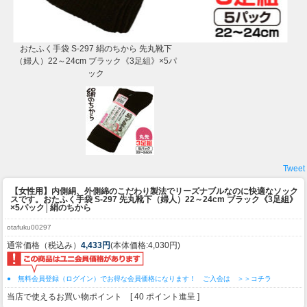
おたふく手袋 S-297 絹のちから 先丸靴下
（婦人）22～24cm ブラック《3足組》×5パ
ック
Tweet
【女性用】内側絹、外側綿のこだわり製法でリーズナブルなのに快適なソック
スです。
おたふく手袋 S-297 先丸靴下（婦人）22～24cm ブラック《3足組》
×5パック│絹のちから
otafuku00297
通常価格（税込み）
4,433円
(本体価格:4,030円)
● 無料会員登録（ログイン）でお得な会員価格になります！ ご入会は ＞＞コチラ
当店で使えるお買い物ポイント [ 40 ポイント進呈 ]