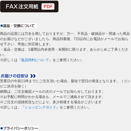
商品の品質には万全を期しておりますが、万一、不良品・破損品や・間違った商品
のお届けなどがございましたら、商品到着後、7日以内にお電話かメールでお知ら
せ下さい、早急に対応致します。
・返品・交換は、1週間以内未使用・未開封に限ります、あらかじめご了承くださ
い。
※詳しくは
『返品特約について』
をご参照ください。
営業日の午前11時までにご注文頂いた場合、最短で翌日の発送となります。（コン
ビニ決済を除く）
納期は、ご注文確認メールの次のメールでお知らせしております。
※お手配に時間がかかる場合も、メールでご連絡させて頂きます。
※ご注文の混雑状況などにより、多少前後する場合がございます
※詳しくは、
『ショッピングガイド』
をご参照ください。