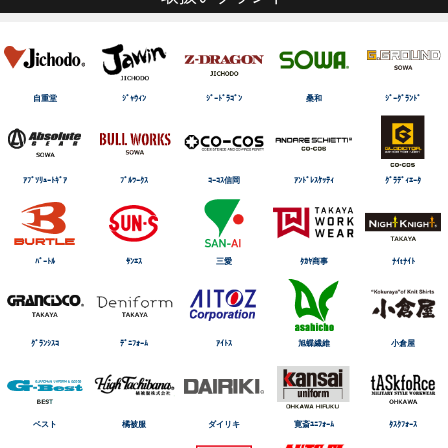
自重堂
ｼﾞｬｳｨﾝ
ｼﾞｰﾄﾞﾗｺﾞﾝ
桑和
ｼﾞｰｸﾞﾗﾝﾄﾞ
ｱﾌﾞｿﾘｭｰﾄｷﾞｱ
ﾌﾞﾙﾜｰｸｽ
ｺｰｺｽ信岡
ｱﾝﾄﾞﾚｽｹｯﾃｨ
ｸﾞﾗﾃﾞｨｴｰﾀ
ﾊﾞｰﾄﾙ
ｻﾝｴｽ
三愛
ﾀｶﾔ商事
ﾅｲtﾅｲﾄ
ｸﾞﾗﾝｼｽｺ
ﾃﾞﾆﾌｫｰﾑ
ｱｲﾄｽ
旭蝶繊維
小倉屋
ベスト
橘被服
ダイリキ
寛斎ﾕﾆﾌｫｰﾑ
ﾀｽｸﾌｫｰｽ