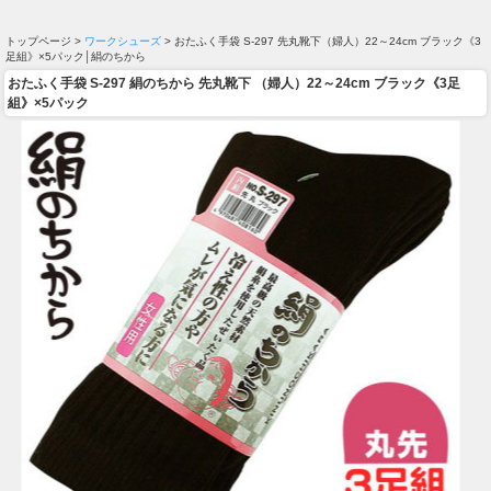
トップページ >
ワークシューズ
> おたふく手袋 S-297 先丸靴下（婦人）22～24cm ブラック《3
足組》×5パック│絹のちから
おたふく手袋 S-297 絹のちから 先丸靴下 （婦人）22～24cm ブラック《3足
組》×5パック