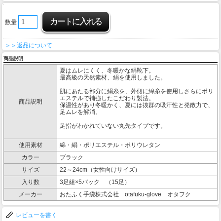
数量
＞＞返品について
商品説明
夏はムレにくく、冬暖かな絹靴下。
最高級の天然素材、絹を使用しました。
肌にあたる部分に絹糸を、外側に綿糸を使用しさらにポリ
エステルで補強したこだわり製法。
商品説明
保温性があり冬暖かく、夏には抜群の吸汗性と発散力で、
足ムレを解消。
足指がわかれていない丸先タイプです。
使用素材
綿・絹・ポリエステル・ポリウレタン
カラー
ブラック
サイズ
22～24cm（女性向けサイズ）
入り数
3足組×5パック （15足）
メーカー
おたふく手袋株式会社 otafuku-glove オタフク
レビューを書く