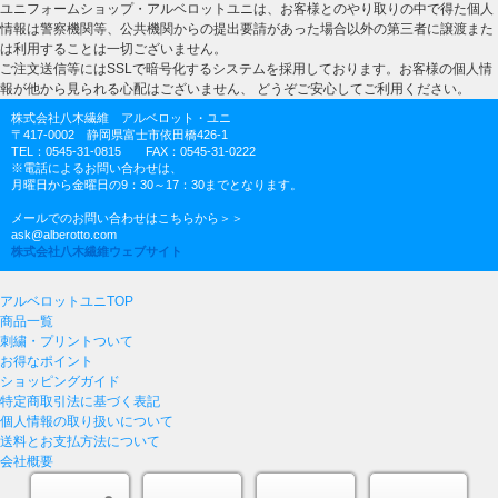
ユニフォームショップ・アルベロットユニは、お客様とのやり取りの中で得た個人
情報は警察機関等、公共機関からの提出要請があった場合以外の第三者に譲渡また
は利用することは一切ございません。
ご注文送信等にはSSLで暗号化するシステムを採用しております。お客様の個人情
報が他から見られる心配はございません、 どうぞご安心してご利用ください。
株式会社八木繊維 アルベロット・ユニ
〒417-0002 静岡県富士市依田橋426-1
TEL：0545-31-0815 FAX：0545-31-0222
※電話によるお問い合わせは、
月曜日から金曜日の9：30～17：30までとなります。
メールでのお問い合わせはこちらから＞＞
ask@alberotto.com
株式会社八木繊維ウェブサイト
アルベロットユニTOP
商品一覧
刺繍・プリントついて
お得なポイント
ショッピングガイド
特定商取引法に基づく表記
個人情報の取り扱いについて
送料とお支払方法について
会社概要