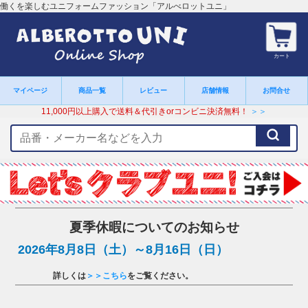
働くを楽しむユニフォームファッション「アルべロットユニ」
カート
マイページ
商品一覧
レビュー
店舗情報
お問合せ
11,000円以上購入で送料＆代引きorコンビニ決済無料！
＞＞
検
索
キ
ー
ワ
ー
ド
夏季休暇についてのお知らせ
2026年8月8日（土）～8月16日（日）
詳しくは
＞＞こちら
をご覧ください。