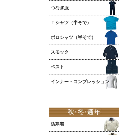
つなぎ服
Ｔシャツ（半そで）
ポロシャツ（半そで）
スモック
ベスト
インナー・コンプレッション
防寒着