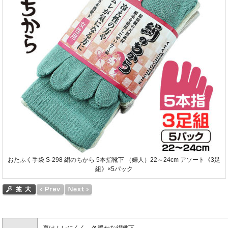
おたふく手袋 S-298 絹のちから 5本指靴下 （婦人）22～24cm アソート《3足
組》×5パック
夏はムレにくく、冬暖かな絹靴下。