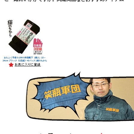
おたふく手袋 S-299 5本指靴下（婦人）22～
24cm ブラック《3足組》×5パック│絹のちから