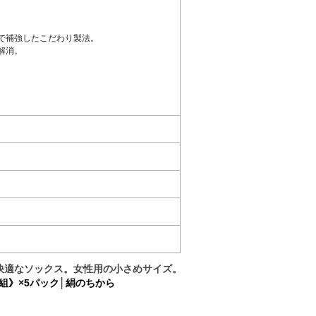
で補強したこだわり製法。
解消。
快適なソックス。女性用の小さめサイズ。
3足組》×5パック│絹のちから