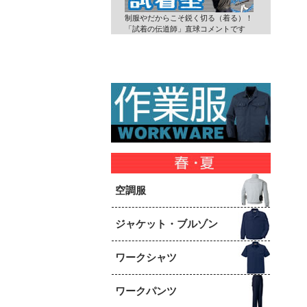
制服やだからこそ鋭く切る（着る）！
「試着の伝道師」直球コメントです
空調服
ジャケット・ブルゾン
ワークシャツ
ワークパンツ