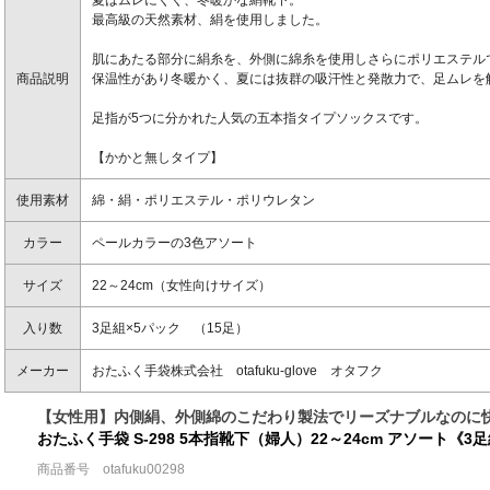
最高級の天然素材、絹を使用しました。
肌にあたる部分に絹糸を、外側に綿糸を使用しさらにポリエステル
商品説明
保温性があり冬暖かく、夏には抜群の吸汗性と発散力で、足ムレを
足指が5つに分かれた人気の五本指タイプソックスです。
【かかと無しタイプ】
使用素材
綿・絹・ポリエステル・ポリウレタン
カラー
ペールカラーの3色アソート
サイズ
22～24cm（女性向けサイズ）
入り数
3足組×5パック （15足）
メーカー
おたふく手袋株式会社 otafuku-glove オタフク
【女性用】内側絹、外側綿のこだわり製法でリーズナブルなのに
おたふく手袋 S-298 5本指靴下（婦人）22～24cm アソート《
商品番号 otafuku00298