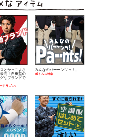
スとかっこよさ
みんなのパーーンツっ！。
最高！自重堂の
ボトムス特集
グなブランドで
ードラゴン』