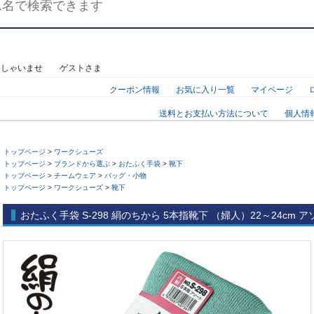
っしゃいませ ゲストさま
クーポン情報
お気に入り一覧
マイページ
送料とお支払い方法について
個人情
トップページ
>
ワークシューズ
トップページ
>
ブランドから選ぶ
>
おたふく手袋
>
靴下
トップページ
>
チームウェア
>
バッグ・小物
トップページ
>
ワークシューズ
>
靴下
おたふく手袋 S-298 絹のちから 5本指靴下 （婦人）22～24cm 