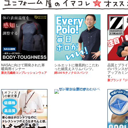
NASAに向けて開発された寒
シルエットに徹底的にこだわ
品質とプライ
暖両用インナー
った細見えスリムパンツ。
のバランスが
アップカミン
新次元繊維コンプレッションウェア
綿100％チノクロスパンツ
す。
新ブランド『ジ