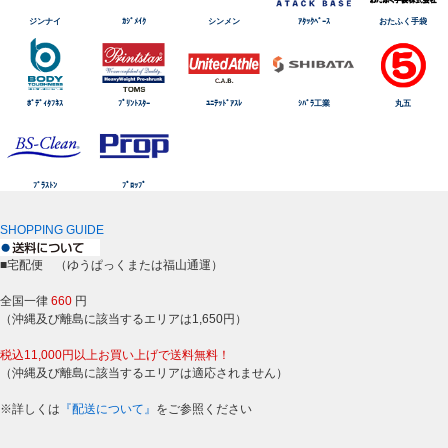
ジンナイ
ｶｼﾞﾒｲｸ
シンメン
ｱﾀｯｸﾍﾞｰｽ
おたふく手袋
ﾎﾞﾃﾞｨﾀﾌﾈｽ
ﾌﾟﾘﾝﾄｽﾀｰ
ﾕﾆﾃｯﾄﾞｱｽﾚ
ｼﾊﾞﾗ工業
丸五
ﾌﾞﾗｽﾄﾝ
ﾌﾟﾛｯﾌﾟ
SHOPPING GUIDE
■宅配便 （ゆうぱっくまたは福山通運）
全国一律
660
円
（沖縄及び離島に該当するエリアは1,650円）
税込11,000円以上お買い上げで送料無料！
（沖縄及び離島に該当するエリアは適応されません）
※詳しくは
『配送について』
をご参照ください