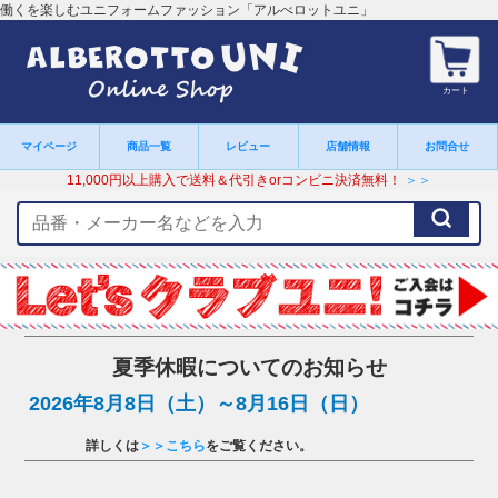
働くを楽しむユニフォームファッション「アルべロットユニ」
カート
マイページ
商品一覧
レビュー
店舗情報
お問合せ
11,000円以上購入で送料＆代引きorコンビニ決済無料！
＞＞
検
索
キ
ー
ワ
ー
ド
夏季休暇についてのお知らせ
2026年8月8日（土）～8月16日（日）
詳しくは
＞＞こちら
をご覧ください。