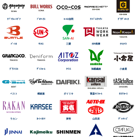
ｱﾌﾞｿﾘｭｰﾄｷﾞｱ
ﾌﾞﾙﾜｰｸｽ
ｺｰｺｽ信岡
ｱﾝﾄﾞﾚｽｹｯﾃｨ
ｸﾞﾗﾃﾞｨｴｰﾀ
ﾊﾞｰﾄﾙ
ｻﾝｴｽ
三愛
ﾀｶﾔ商事
ﾅｲtﾅｲﾄ
ｸﾞﾗﾝｼｽｺ
ﾃﾞﾆﾌｫｰﾑ
ｱｲﾄｽ
旭蝶繊維
小倉屋
ベスト
橘被服
ダイリキ
寛斎ﾕﾆﾌｫｰﾑ
ﾀｽｸﾌｫｰｽ
ラカン
ｶｰｼｰｶｼﾏ
寅壱
山田辰
ﾃﾞｨｯｷｰｽﾞ