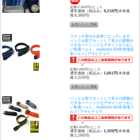
定価17,600円のところ
通常価格（税込み）
9,218円
(本体価
格:8,380円)
ステッチ部分が反射になっています。
バックル部でカットして長さの調整が
できるベーシックなデザインがうれし
い制電ベルト。
Asahicho 0048 制電反
射ベルト│アサヒチョウ
定価3,080円のところ
通常価格（税込み）
1,661円
(本体価
格:1,510円)
バックル部でカットして長さの調整が
できるベーシックなデザインがうれし
い制電ベルト。
Asahicho 0038 制電ベ
ルト│アサヒチョウ
定価2,420円のところ
通常価格（税込み）
1,309円
(本体価
格:1,190円)