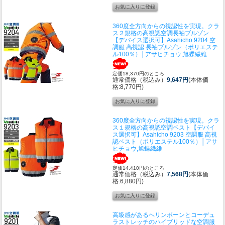
360度全方向からの視認性を実現。クラ
ス２規格の高視認空調長袖ブルゾン
【デバイス選択可】Asahicho 9204 空
調服 高視認 長袖ブルゾン（ポリエステ
ル100％）│アサヒチョウ,旭蝶繊維
定価18,370円のところ
通常価格（税込み）
9,647円
(本体価
格:8,770円)
360度全方向からの視認性を実現。クラ
ス１規格の高視認空調ベスト
【デバイ
ス選択可】Asahicho 9203 空調服 高視
認ベスト（ポリエステル100％）│アサ
ヒチョウ,旭蝶繊維
定価14,410円のところ
通常価格（税込み）
7,568円
(本体価
格:6,880円)
高級感があるヘリンボーンとコーデュ
ラストレッチのハイブリッドな空調服