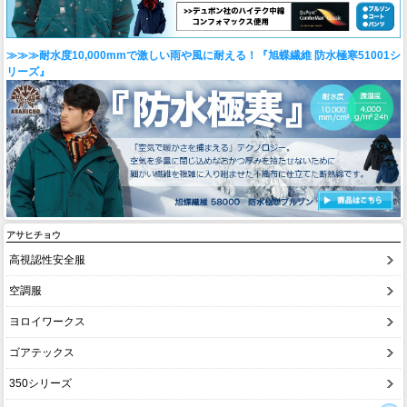
≫≫≫耐水度10,000mmで激しい雨や風に耐える！『旭蝶繊維 防水極寒51001シ
リーズ』
アサヒチョウ
高視認性安全服
空調服
ヨロイワークス
ゴアテックス
350シリーズ