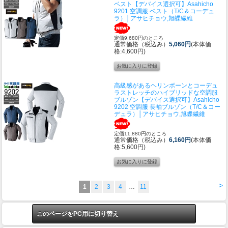
ベスト
【デバイス選択可】Asahicho
9201 空調服 ベスト（T/C＆コーデュ
ラ）│アサヒチョウ,旭蝶繊維
定価9,680円のところ
通常価格（税込み）
5,060円
(本体価
格:4,600円)
高級感があるヘリンボーンとコーデュ
ラストレッチのハイブリッドな空調服
ブルゾン
【デバイス選択可】Asahicho
9202 空調服 長袖ブルゾン（T/C＆コー
デュラ）│アサヒチョウ,旭蝶繊維
定価11,880円のところ
通常価格（税込み）
6,160円
(本体価
格:5,600円)
>
1
2
3
4
…
11
このページをPC用に切り替え