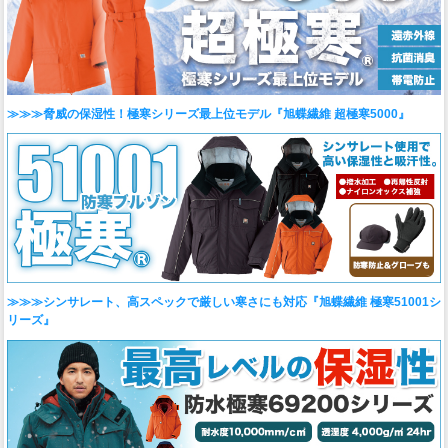
≫≫≫脅威の保湿性！極寒シリーズ最上位モデル『旭蝶繊維 超極寒5000』
≫≫≫シンサレート、高スペックで厳しい寒さにも対応『旭蝶繊維 極寒51001シ
リーズ』