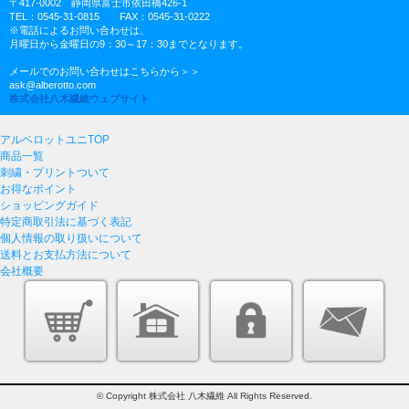
〒417-0002 静岡県富士市依田橋426-1
TEL：0545-31-0815 FAX：0545-31-0222
※電話によるお問い合わせは、
月曜日から金曜日の9：30～17：30までとなります。
メールでのお問い合わせはこちらから＞＞
ask@alberotto.com
株式会社八木繊維ウェブサイト
アルベロットユニTOP
商品一覧
刺繍・プリントついて
お得なポイント
ショッピングガイド
特定商取引法に基づく表記
個人情報の取り扱いについて
送料とお支払方法について
会社概要
© Copyright 株式会社 八木繊維 All Rights Reserved.