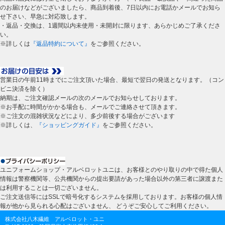
のお届けなどがございましたら、商品到着後、7日以内にお電話かメールでお知ら
せ下さい、早急に対応致します。
・返品・交換は、1週間以内未使用・未開封に限ります、あらかじめご了承くださ
い。
※詳しくは
『返品特約について』
をご参照ください。
営業日の午前11時までにご注文頂いた場合、最短で翌日の発送となります。（コン
ビニ決済を除く）
納期は、ご注文確認メールの次のメールでお知らせしております。
※お手配に時間がかかる場合も、メールでご連絡させて頂きます。
※ご注文の混雑状況などにより、多少前後する場合がございます
※詳しくは、
『ショッピングガイド』
をご参照ください。
ユニフォームショップ・アルベロットユニは、お客様とのやり取りの中で得た個人
情報は警察機関等、公共機関からの提出要請があった場合以外の第三者に譲渡また
は利用することは一切ございません。
ご注文送信等にはSSLで暗号化するシステムを採用しております。お客様の個人情
報が他から見られる心配はございません、 どうぞご安心してご利用ください。
株式会社八木繊維 アルベロット・ユニ