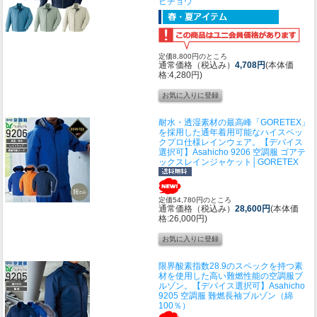
ヒチョウ
定価8,800円のところ
通常価格（税込み）
4,708円
(本体価
格:4,280円)
耐水・透湿素材の最高峰「GORETEX」
を採用した通年着用可能なハイスペッ
クプロ仕様レインウェア。
【デバイス
選択可】Asahicho 9206 空調服 ゴアテ
ックスレインジャケット│GORETEX
定価54,780円のところ
通常価格（税込み）
28,600円
(本体価
格:26,000円)
限界酸素指数28.9のスペックを持つ素
材を使用した高い難燃性能の空調服ブ
ルゾン。
【デバイス選択可】Asahicho
9205 空調服 難燃長袖ブルゾン（綿
100％）