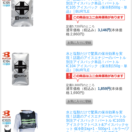
別注アイスパック単品！
バートル
IC105 アイスパック（保冷剤500g・単
品）│BURTLE
定価5,720円のところ
通常価格（税込み）
3,146円
(本体価
格:2,860円)
水と塩類だけで驚異の保冷効果を実
現！話題のアイスエナジーのバートル
別注アイスパック単品！
バートル
IC104 アイスパック（保冷剤150g・単
品）│BURTLE
定価3,300円のところ
通常価格（税込み）
1,859円
(本体価
格:1,690円)
水と塩類だけで驚異の保冷効果を実
現！話題のアイスエナジーのバートル
別注アイスパック！
バートル IC103S
アイスクラフトベスト&アイスパックセ
ット 保冷剤1kg×1・500g×1（カラー/ブ