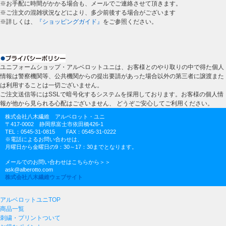
※お手配に時間がかかる場合も、メールでご連絡させて頂きます。
※ご注文の混雑状況などにより、多少前後する場合がございます
※詳しくは、
『ショッピングガイド』
をご参照ください。
ユニフォームショップ・アルベロットユニは、お客様とのやり取りの中で得た個人
情報は警察機関等、公共機関からの提出要請があった場合以外の第三者に譲渡また
は利用することは一切ございません。
ご注文送信等にはSSLで暗号化するシステムを採用しております。お客様の個人情
報が他から見られる心配はございません、 どうぞご安心してご利用ください。
株式会社八木繊維 アルベロット・ユニ
〒417-0002 静岡県富士市依田橋426-1
TEL：0545-31-0815 FAX：0545-31-0222
※電話によるお問い合わせは、
月曜日から金曜日の9：30～17：30までとなります。
メールでのお問い合わせはこちらから＞＞
ask@alberotto.com
株式会社八木繊維ウェブサイト
アルベロットユニTOP
商品一覧
刺繍・プリントついて