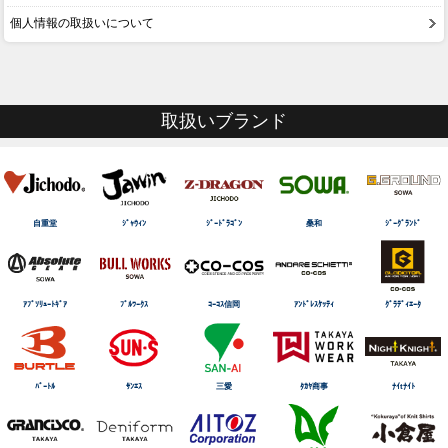
個人情報の取扱いについて
取扱いブランド
自重堂
ｼﾞｬｳｨﾝ
ｼﾞｰﾄﾞﾗｺﾞﾝ
桑和
ｼﾞｰｸﾞﾗﾝﾄﾞ
ｱﾌﾞｿﾘｭｰﾄｷﾞｱ
ﾌﾞﾙﾜｰｸｽ
ｺｰｺｽ信岡
ｱﾝﾄﾞﾚｽｹｯﾃｨ
ｸﾞﾗﾃﾞｨｴｰﾀ
ﾊﾞｰﾄﾙ
ｻﾝｴｽ
三愛
ﾀｶﾔ商事
ﾅｲtﾅｲﾄ