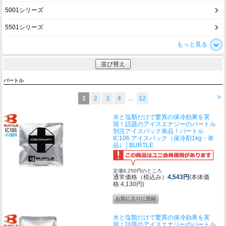
5001シリーズ
5501シリーズ
もっと見る
並び替え
バートル
>
1
2
3
4
…
12
水と塩類だけで驚異の保冷効果を実
現！話題のアイスエナジーのバートル
別注アイスパック単品！
バートル
IC106 アイスパック（保冷剤1kg・単
品）│BURTLE
定価8,250円のところ
通常価格（税込み）
4,543円
(本体価
格:4,130円)
水と塩類だけで驚異の保冷効果を実
現！話題のアイスエナジーのバートル