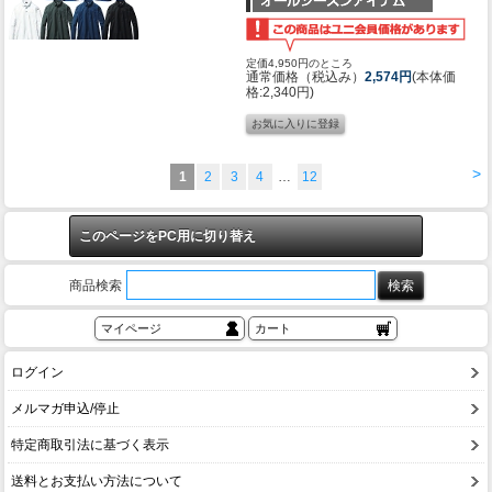
定価4,950円のところ
通常価格（税込み）
2,574円
(本体価
格:2,340円)
>
1
2
3
4
…
12
このページをPC用に切り替え
商品検索
マイページ
カート
ログイン
メルマガ申込/停止
特定商取引法に基づく表示
送料とお支払い方法について