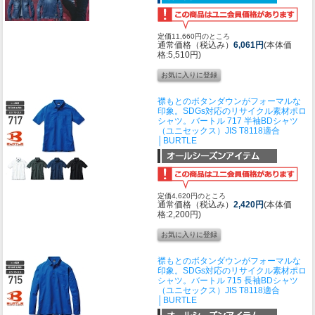
定価11,660円のところ
通常価格（税込み）
6,061円
(本体価
格:5,510円)
襟もとのボタンダウンがフォーマルな
印象。SDGs対応のリサイクル素材ポロ
シャツ。
バートル 717 半袖BDシャツ
（ユニセックス）JIS T8118適合
│BURTLE
定価4,620円のところ
通常価格（税込み）
2,420円
(本体価
格:2,200円)
襟もとのボタンダウンがフォーマルな
印象。SDGs対応のリサイクル素材ポロ
シャツ。
バートル 715 長袖BDシャツ
（ユニセックス）JIS T8118適合
│BURTLE