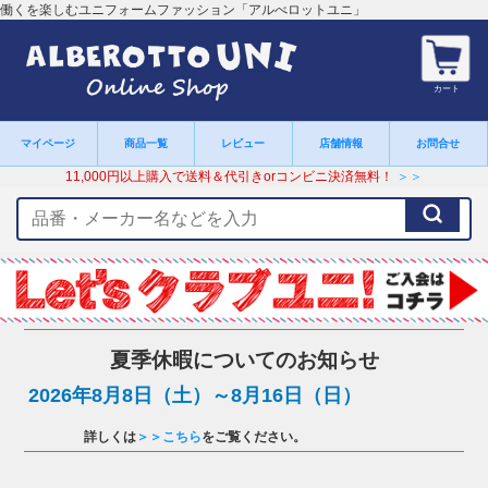
働くを楽しむユニフォームファッション「アルべロットユニ」
カート
マイページ
商品一覧
レビュー
店舗情報
お問合せ
11,000円以上購入で送料＆代引きorコンビニ決済無料！
＞＞
検
索
キ
ー
ワ
ー
ド
夏季休暇についてのお知らせ
2026年8月8日（土）～8月16日（日）
詳しくは
＞＞こちら
をご覧ください。