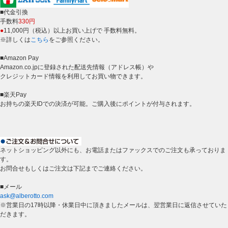
■代金引換
手数料
330円
●
11,000円（税込）以上お買い上げで 手数料無料。
※詳しくは
こちら
をご参照ください。
■Amazon Pay
Amazon.co.jpに登録された配送先情報（アドレス帳）や
クレジットカード情報を利用してお買い物できます。
■楽天Pay
お持ちの楽天IDでの決済が可能。ご購入後にポイントが付与されます。
ネットショッピング以外にも、お電話またはファックスでのご注文も承っておりま
す。
お問合せもしくはご注文は下記までご連絡ください。
■メール
ask@alberotto.com
※営業日の17時以降・休業日中に頂きましたメールは、翌営業日に返信させていた
だきます。