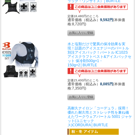
ラック・ワンサイズ）│BURTLE
定価18,480円のところ
通常価格（税込み）
9,592円
(本体価
格:8,720円)
水と塩類だけで驚異の保冷効果を実
現！話題のアイスエナジーのバートル
別注アイスパック！
バートル IC102S
アイスクラフトベスト&アイスパックセ
ット 保冷剤500g×1・
150g×2│BURTLE
定価15,400円のところ
通常価格（税込み）
8,085円
(本体価
格:7,350円)
高耐久ナイロン「コーデュラ」採用！
優れた耐久性とストレッチ性を兼ね備
えたワークウェア
バートル 5001 ジャケ
ット(ユニセック
ス)CORDURA│BURTLE