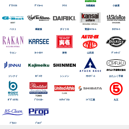
ｸﾞﾗﾝｼｽｺ
ﾃﾞﾆﾌｫｰﾑ
ｱｲﾄｽ
旭蝶繊維
小倉屋
ベスト
橘被服
ダイリキ
寛斎ﾕﾆﾌｫｰﾑ
ﾀｽｸﾌｫｰｽ
ラカン
ｶｰｼｰｶｼﾏ
寅壱
山田辰
ﾃﾞｨｯｷｰｽﾞ
ジンナイ
ｶｼﾞﾒｲｸ
シンメン
ｱﾀｯｸﾍﾞｰｽ
おたふく手袋
ﾎﾞﾃﾞｨﾀﾌﾈｽ
ﾌﾟﾘﾝﾄｽﾀｰ
ﾕﾆﾃｯﾄﾞｱｽﾚ
ｼﾊﾞﾗ工業
丸五
ﾌﾞﾗｽﾄﾝ
ﾌﾟﾛｯﾌﾟ