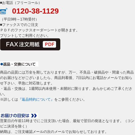
■お電話（フリーコール）
0120-38-1129
（平日9時～17時受付）
■ファックスでのご注文
ＰＤＦのファックスオーダーシートが開きます。
プリントしてご利用ください。
商品の品質には万全を期しておりますが、万一、不良品・破損品や・間違った商品
のお届けなどがございましたら、商品到着後、7日以内にお電話かメールでお知ら
せ下さい、早急に対応致します。
・返品・交換は、1週間以内未使用・未開封に限ります、あらかじめご了承くださ
い。
※詳しくは
『返品特約について』
をご参照ください。
営業日の午前11時までにご注文頂いた場合、最短で翌日の発送となります。（コン
ビニ決済を除く）
納期は、ご注文確認メールの次のメールでお知らせしております。