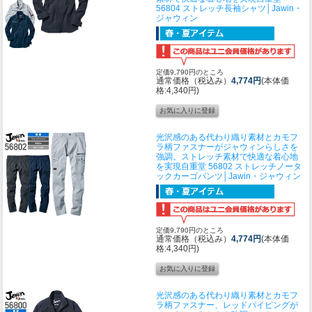
56804 ストレッチ長袖シャツ│Jawin・
ジャウィン
定価9,790円のところ
通常価格（税込み）
4,774円
(本体価
格:4,340円)
光沢感のある代わり織り素材とカモフ
ラ柄ファスナーがジャウィンらしさを
強調。ストレッチ素材で快適な着心地
を実現
自重堂 56802 ストレッチノータ
ックカーゴパンツ│Jawin・ジャウィン
定価9,790円のところ
通常価格（税込み）
4,774円
(本体価
格:4,340円)
光沢感のある代わり織り素材とカモフ
ラ柄ファスナー、レッドパイピングが