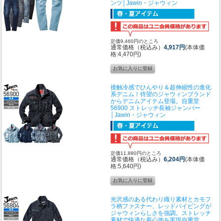
ンツ│Jawin・ジャウィン
定価9,460円のところ
通常価格（税込み）
4,917円
(本体価
格:4,470円)
接触冷感でひんやり＆超伸縮性の進化
系デニム！待望のジャウィンブランド
からデニムアイテム登場。
自重堂
56900 ストレッチ長袖ジャンパー
│Jawin・ジャウィン
定価11,880円のところ
通常価格（税込み）
6,204円
(本体価
格:5,640円)
光沢感のある代わり織り素材とカモフ
ラ柄ファスナー、レッドパイピングが
ジャウィンらしさを強調。ストレッチ
素材で快適な着心地を実現
自重堂