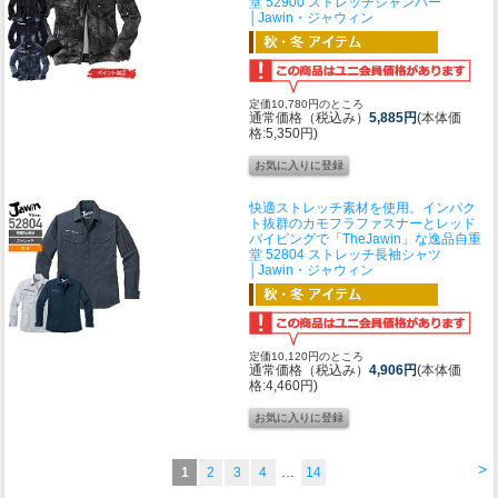
堂 52900 ストレッチジャンパー
│Jawin・ジャウィン
定価10,780円のところ
通常価格（税込み）
5,885円
(本体価
格:5,350円)
快適ストレッチ素材を使用。インパク
ト抜群のカモフラファスナーとレッド
パイピングで「TheJawin」な逸品
自重
堂 52804 ストレッチ長袖シャツ
│Jawin・ジャウィン
定価10,120円のところ
通常価格（税込み）
4,906円
(本体価
格:4,460円)
>
1
2
3
4
…
14