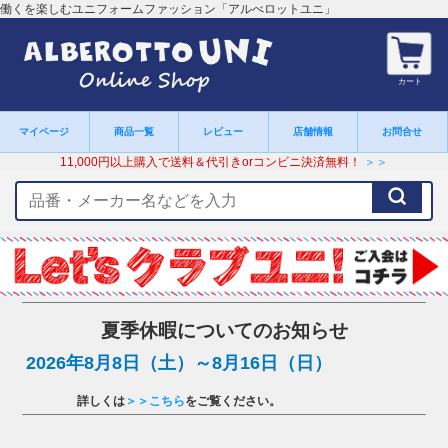
働くを楽しむユニフォームファッション「アルべロットユニ」
カート
マイページ
商品一覧
レビュー
店舗情報
お問合せ
11,000円以上購入で送料＆代引きorコンビニ決済無料！
＞＞
検
索
キ
ー
ワ
ー
ド
夏季休暇についてのお知らせ
2026年8月8日（土）～8月16日（日）
詳しくは
＞＞こちら
をご覧ください。