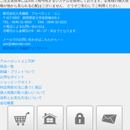
ご注文送信等にはSSLで暗号化するシステムを採用しております。お客様の個人情
報が他から見られる心配はございません、 どうぞご安心してご利用ください。
株式会社八木繊維 アルベロット・ユニ
〒417-0002 静岡県富士市依田橋426-1
TEL：0545-31-0815 FAX：0545-31-0222
※電話によるお問い合わせは、
月曜日から金曜日の9：30～17：30までとなります。
メールでのお問い合わせはこちらから＞＞
ask@alberotto.com
株式会社八木繊維ウェブサイト
アルベロットユニTOP
商品一覧
刺繍・プリントついて
お得なポイント
ショッピングガイド
特定商取引法に基づく表記
個人情報の取り扱いについて
送料とお支払方法について
会社概要