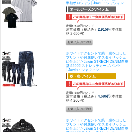
半袖ポロシャツ│Jawin・ジャウィン
定価5,610円のところ
通常価格（税込み）
2,915円
(本体価
格:2,650円)
ホワイトアクセントで統一感を出した
プリントや付属使いでスタイリッシュ
に仕上げたJawin STRECH DENIM
自重
堂 52902 ストレッチカーゴパンツ
│Jawin・ジャウィン
定価8,580円のところ
通常価格（税込み）
4,686円
(本体価
格:4,260円)
ホワイトアクセントで統一感を出した
プリントや付属使いでスタイリッシュ
に仕上げたJawin STRECH DENIM
自重