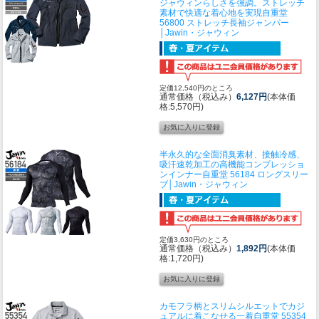
ジャウィンらしさを強調。ストレッチ
素材で快適な着心地を実現
自重堂
56800 ストレッチ長袖ジャンパー
│Jawin・ジャウィン
定価12,540円のところ
通常価格（税込み）
6,127円
(本体価
格:5,570円)
半永久的な全面消臭素材、接触冷感、
吸汗速乾加工の高機能コンプレッショ
ンインナー
自重堂 56184 ロングスリー
ブ│Jawin・ジャウィン
定価3,630円のところ
通常価格（税込み）
1,892円
(本体価
格:1,720円)
カモフラ柄とスリムシルエットでカジ
ュアルに着こなせる一着
自重堂 55354