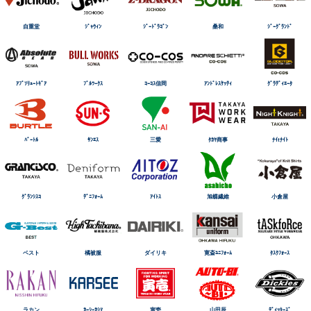
自重堂
ｼﾞｬｳｨﾝ
ｼﾞｰﾄﾞﾗｺﾞﾝ
桑和
ｼﾞｰｸﾞﾗﾝﾄﾞ
ｱﾌﾞｿﾘｭｰﾄｷﾞｱ
ﾌﾞﾙﾜｰｸｽ
ｺｰｺｽ信岡
ｱﾝﾄﾞﾚｽｹｯﾃｨ
ｸﾞﾗﾃﾞｨｴｰﾀ
ﾊﾞｰﾄﾙ
ｻﾝｴｽ
三愛
ﾀｶﾔ商事
ﾅｲtﾅｲﾄ
ｸﾞﾗﾝｼｽｺ
ﾃﾞﾆﾌｫｰﾑ
ｱｲﾄｽ
旭蝶繊維
小倉屋
ベスト
橘被服
ダイリキ
寛斎ﾕﾆﾌｫｰﾑ
ﾀｽｸﾌｫｰｽ
ラカン
ｶｰｼｰｶｼﾏ
寅壱
山田辰
ﾃﾞｨｯｷｰｽﾞ