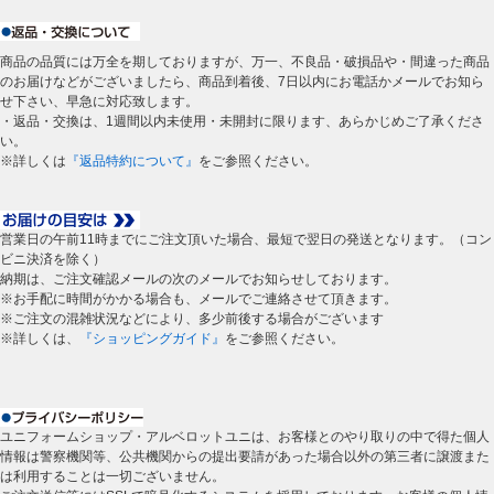
商品の品質には万全を期しておりますが、万一、不良品・破損品や・間違った商品
のお届けなどがございましたら、商品到着後、7日以内にお電話かメールでお知ら
せ下さい、早急に対応致します。
・返品・交換は、1週間以内未使用・未開封に限ります、あらかじめご了承くださ
い。
※詳しくは
『返品特約について』
をご参照ください。
営業日の午前11時までにご注文頂いた場合、最短で翌日の発送となります。（コン
ビニ決済を除く）
納期は、ご注文確認メールの次のメールでお知らせしております。
※お手配に時間がかかる場合も、メールでご連絡させて頂きます。
※ご注文の混雑状況などにより、多少前後する場合がございます
※詳しくは、
『ショッピングガイド』
をご参照ください。
ユニフォームショップ・アルベロットユニは、お客様とのやり取りの中で得た個人
情報は警察機関等、公共機関からの提出要請があった場合以外の第三者に譲渡また
は利用することは一切ございません。