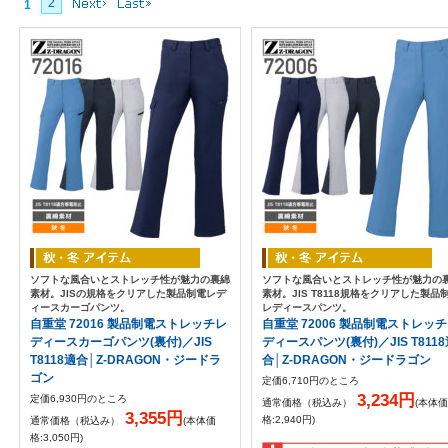
2
1
ソフトな風合いとストレッチ性が魅力の裏綿
ソフトな風合いとストレッチ性が魅力の
素材。JISの規格をクリアした製品制電レデ
素材。JIS T8118規格をクリアした製品
ィースカーゴパンツ。
レディースパンツ。
自重堂 72016 製品制電ストレッチレ
自重堂 72006 製品制電ストレッ
ディースカーゴパンツ(裏付)／JIS
ディースパンツ(裏付)／JIS T811
T8118適合│Z-DRAGON・ジードラ
合│Z-DRAGON・ジードラゴン
ゴン
定価6,710円のところ
3,234円
定価6,930円のところ
通常価格（税込み）
(本体価
3,355円
格:2,940円)
通常価格（税込み）
(本体価
格:3,050円)