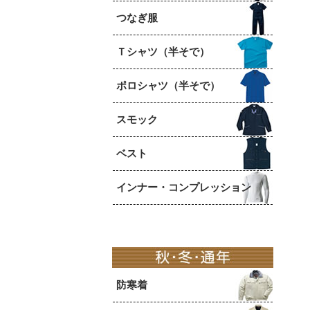
つなぎ服
Ｔシャツ（半そで）
ポロシャツ（半そで）
スモック
ベスト
インナー・コンプレッション
防寒着