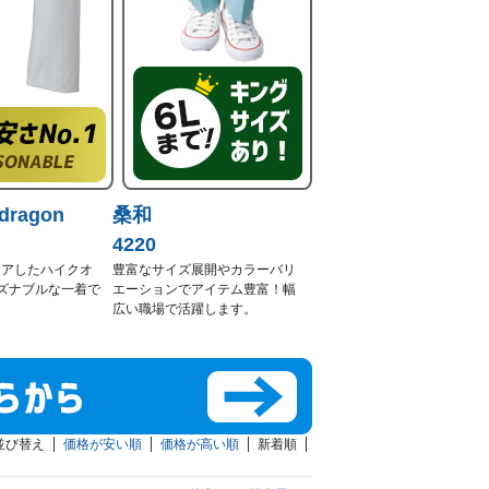
dragon
桑和
4220
リアしたハイクオ
豊富なサイズ展開やカラーバリ
ズナブルな一着で
エーションでアイテム豊富！幅
広い職場で活躍します。
並び替え
価格が安い順
価格が高い順
新着順