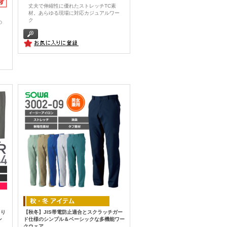
丈夫で伸縮性に優れたストレッチTC素
材。あらゆる現場に対応カジュアルワー
ク
の
さり
【秋冬】JIS帯電防止適合とスクラッチガー
ン
ド仕様のシンプル＆ベーシックな多機能ワー
クウェア。