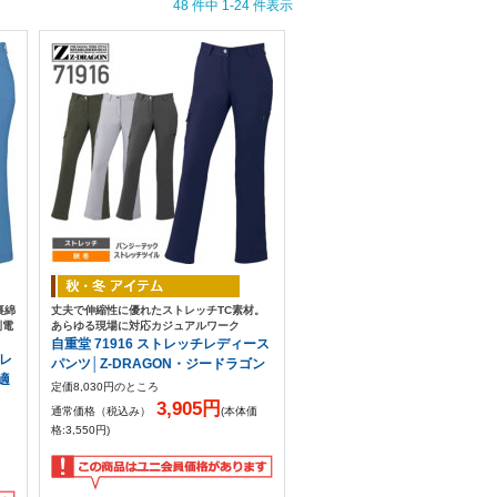
48 件中 1-24 件表示
裏綿
丈夫で伸縮性に優れたストレッチTC素材。
制電
あらゆる現場に対応カジュアルワーク
自重堂 71916 ストレッチレディース
チレ
パンツ│Z-DRAGON・ジードラゴン
8適
定価8,030円のところ
3,905円
通常価格（税込み）
(本体価
格:3,550円)