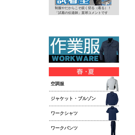
制服やだからこそ鋭く切る（着る）！
「試着の伝道師」直球コメントです
空調服
ジャケット・ブルゾン
ワークシャツ
ワークパンツ