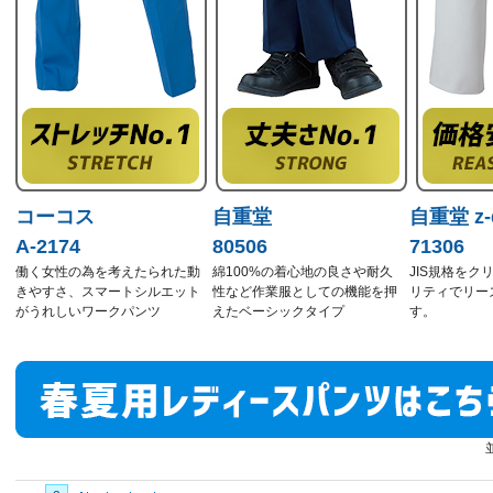
コーコス
自重堂
自重堂 z-
A-2174
80506
71306
働く女性の為を考えたられた動
綿100%の着心地の良さや耐久
JIS規格をク
きやすさ、スマートシルエット
性など作業服としての機能を押
リティでリー
がうれしいワークパンツ
えたベーシックタイプ
す。