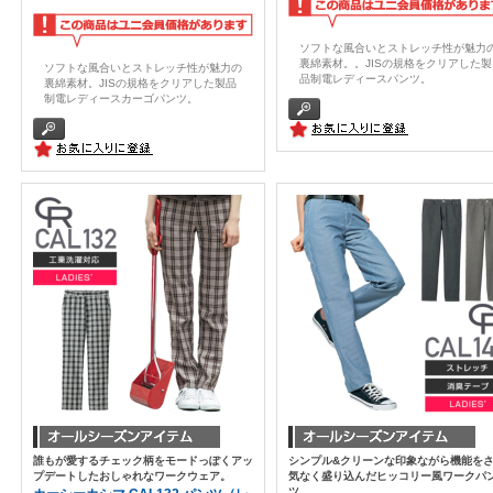
ソフトな風合いとストレッチ性が魅力
裏綿素材。。JISの規格をクリアした製
ソフトな風合いとストレッチ性が魅力の
品制電レディースパンツ。
裏綿素材。JISの規格をクリアした製品
制電レディースカーゴパンツ。
誰もが愛するチェック柄をモードっぽくアッ
シンプル&クリーンな印象ながら機能を
プデートしたおしゃれなワークウェア。
気なく盛り込んだヒッコリー風ワークパ
ツ。