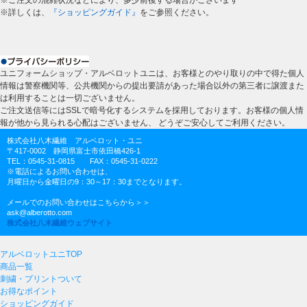
※ご注文の混雑状況などにより、多少前後する場合がございます
※詳しくは、
『ショッピングガイド』
をご参照ください。
ユニフォームショップ・アルベロットユニは、お客様とのやり取りの中で得た個人
情報は警察機関等、公共機関からの提出要請があった場合以外の第三者に譲渡また
は利用することは一切ございません。
ご注文送信等にはSSLで暗号化するシステムを採用しております。お客様の個人情
報が他から見られる心配はございません、 どうぞご安心してご利用ください。
株式会社八木繊維 アルベロット・ユニ
〒417-0002 静岡県富士市依田橋426-1
TEL：0545-31-0815 FAX：0545-31-0222
※電話によるお問い合わせは、
月曜日から金曜日の9：30～17：30までとなります。
メールでのお問い合わせはこちらから＞＞
ask@alberotto.com
株式会社八木繊維ウェブサイト
アルベロットユニTOP
商品一覧
刺繍・プリントついて
お得なポイント
ショッピングガイド