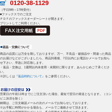
0120-38-1129
（平日9時～17時受付）
■ファックスでのご注文
ＰＤＦのファックスオーダーシートが開きます。
プリントしてご利用ください。
商品の品質には万全を期しておりますが、万一、不良品・破損品や・間違った商品
のお届けなどがございましたら、商品到着後、7日以内にお電話かメールでお知ら
せ下さい、早急に対応致します。
・返品・交換は、1週間以内未使用・未開封に限ります、あらかじめご了承くださ
い。
※詳しくは
『返品特約について』
をご参照ください。
営業日の午前11時までにご注文頂いた場合、最短で翌日の発送となります。（コン
ビニ決済を除く）
納期は、ご注文確認メールの次のメールでお知らせしております。
※お手配に時間がかかる場合も、メールでご連絡させて頂きます。