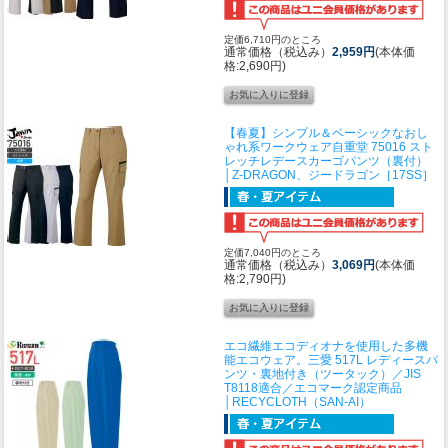
定価6,710円のところ
通常価格（税込み）
2,959円
(本体価
格:2,690円)
【春夏】シンプル＆ベーシックなおし
ゃれ系ワークウェア
自重堂 75016 スト
レッチレデースカーゴパンツ（裏付）
│Z-DRAGON、ジードラゴン［17SS］
定価7,040円のところ
通常価格（税込み）
3,069円
(本体価
格:2,790円)
エコ繊維エコディオナを使用した多機
能エコウェア。
三愛 517L レディースパ
ンツ・裏地付き（ツータック）／JIS
T8118適合／エコマーク認定商品
│RECYCLOTH（SAN-AI）