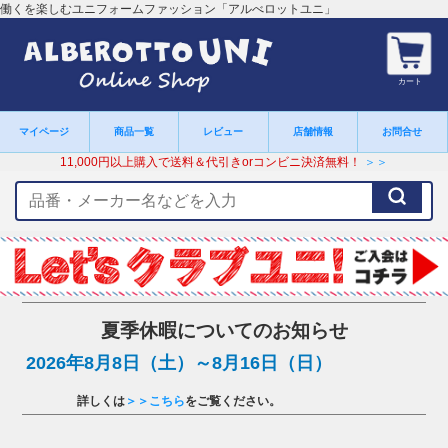
働くを楽しむユニフォームファッション「アルべロットユニ」
カート
マイページ
商品一覧
レビュー
店舗情報
お問合せ
11,000円以上購入で送料＆代引きorコンビニ決済無料！
＞＞
検
索
キ
ー
ワ
ー
ド
夏季休暇についてのお知らせ
2026年8月8日（土）～8月16日（日）
詳しくは
＞＞こちら
をご覧ください。