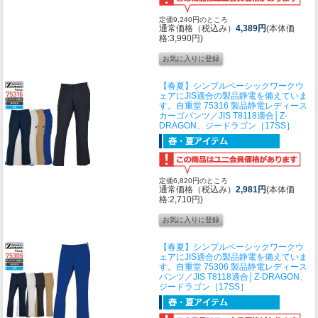
定価9,240円のところ
通常価格（税込み）
4,389円
(本体価
格:3,990円)
【春夏】シンプルベーシックワークウ
ェアにJIS適合の製品静電を備えていま
す。
自重堂 75316 製品静電レディース
カーゴパンツ／JIS T8118適合│Z-
DRAGON、ジードラゴン［17SS］
定価6,820円のところ
通常価格（税込み）
2,981円
(本体価
格:2,710円)
【春夏】シンプルベーシックワークウ
ェアにJIS適合の製品静電を備えていま
す。
自重堂 75306 製品静電レディース
パンツ／JIS T8118適合│Z-DRAGON、
ジードラゴン［17SS］