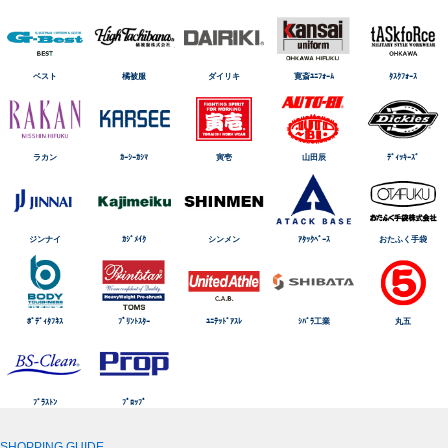
ベスト
橘被服
ダイリキ
寛斎ﾕﾆﾌｫｰﾑ
ﾀｽｸﾌｫｰｽ
ラカン
ｶｰｼｰｶｼﾏ
寅壱
山田辰
ﾃﾞｨｯｷｰｽﾞ
ジンナイ
ｶｼﾞﾒｲｸ
シンメン
ｱﾀｯｸﾍﾞｰｽ
おたふく手袋
ﾎﾞﾃﾞｨﾀﾌﾈｽ
ﾌﾟﾘﾝﾄｽﾀｰ
ﾕﾆﾃｯﾄﾞｱｽﾚ
ｼﾊﾞﾗ工業
丸五
ﾌﾞﾗｽﾄﾝ
ﾌﾟﾛｯﾌﾟ
SHOPPING GUIDE