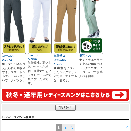
コーコス
コーコス
自重堂 Z-
桑和 420
A-5074
A-2074
DRAGON
ナチュラルカラー
熱伝導性の高い生
働く女性の為を考
71306
で上品な印象のス
地でクールな感
えたられた動きや
JIS規格をクリア
ラックスです。イ
触！高通気性をプ
すさ、スマートシ
したハイクオリテ
ージーケアでお手
ラスしているので
ルエットがうれし
ィでリーズナブル
入れも簡単。
夏にぴったりで
いワークパンツ。
な一着です。
す。
並び替え
レディースパンツ春夏用
>
1
2
3