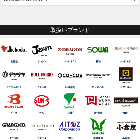
取扱いブランド
自重堂
ｼﾞｬｳｨﾝ
ｼﾞｰﾄﾞﾗｺﾞﾝ
桑和
ｼﾞｰｸﾞﾗﾝﾄﾞ
ｱﾌﾞｿﾘｭｰﾄｷﾞｱ
ﾌﾞﾙﾜｰｸｽ
ｺｰｺｽ信岡
ｱﾝﾄﾞﾚｽｹｯﾃｨ
ｸﾞﾗﾃﾞｨｴｰﾀ
ﾊﾞｰﾄﾙ
ｻﾝｴｽ
三愛
ﾀｶﾔ商事
ﾅｲtﾅｲﾄ
ｸﾞﾗﾝｼｽｺ
ﾃﾞﾆﾌｫｰﾑ
ｱｲﾄｽ
旭蝶繊維
小倉屋