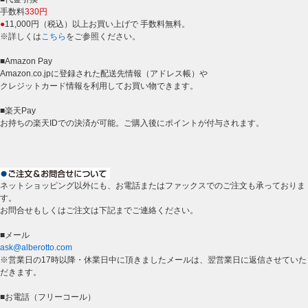
手数料
330円
●
11,000円（税込）以上お買い上げで 手数料無料。
※詳しくは
こちら
をご参照ください。
■Amazon Pay
Amazon.co.jpに登録された配送先情報（アドレス帳）や
クレジットカード情報を利用してお買い物できます。
■楽天Pay
お持ちの楽天IDでの決済が可能。ご購入後にポイントが付与されます。
ネットショッピング以外にも、お電話またはファックスでのご注文も承っておりま
す。
お問合せもしくはご注文は下記までご連絡ください。
■メール
ask@alberotto.com
※営業日の17時以降・休業日中に頂きましたメールは、翌営業日に返信させていた
だきます。
■お電話（フリーコール）