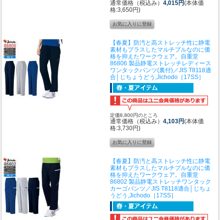
通常価格（税込み）
4,015円
(本体価
格:3,650円)
【春夏】防汚と高ストレッチ性に静電
素材もプラスしたマルチプルなのに価
格を抑えたワークウェア。
自重堂
86806 製品静電ストレッチレディース
ワンタックパンツ(裏付)／JIS T8118適
合│じちょうどう,Jichodo［17SS］
定価8,800円のところ
通常価格（税込み）
4,103円
(本体価
格:3,730円)
【春夏】防汚と高ストレッチ性に静電
素材もプラスしたマルチプルなのに価
格を抑えたワークウェア。
自重堂
86802 製品静電ストレッチワンタック
カーゴパンツ／JIS T8118適合│じちょ
うどう,Jichodo［17SS］