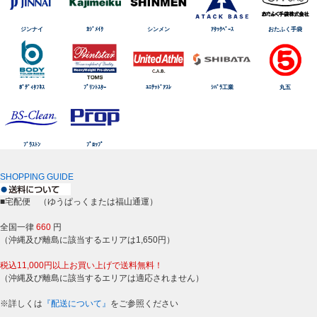
ジンナイ
ｶｼﾞﾒｲｸ
シンメン
ｱﾀｯｸﾍﾞｰｽ
おたふく手袋
ﾎﾞﾃﾞｨﾀﾌﾈｽ
ﾌﾟﾘﾝﾄｽﾀｰ
ﾕﾆﾃｯﾄﾞｱｽﾚ
ｼﾊﾞﾗ工業
丸五
ﾌﾞﾗｽﾄﾝ
ﾌﾟﾛｯﾌﾟ
SHOPPING GUIDE
■宅配便 （ゆうぱっくまたは福山通運）
全国一律
660
円
（沖縄及び離島に該当するエリアは1,650円）
税込11,000円以上お買い上げで送料無料！
（沖縄及び離島に該当するエリアは適応されません）
※詳しくは
『配送について』
をご参照ください