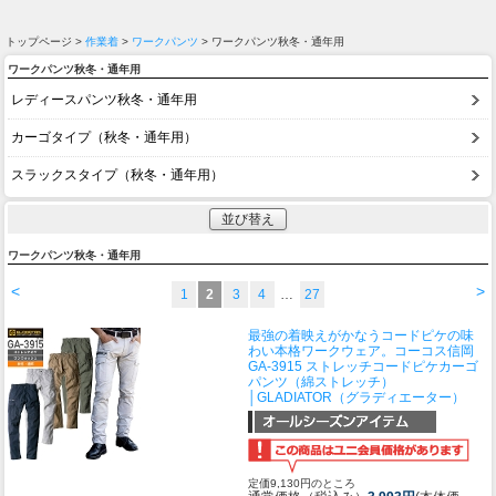
トップページ >
作業着
>
ワークパンツ
> ワークパンツ秋冬・通年用
ワークパンツ秋冬・通年用
レディースパンツ秋冬・通年用
カーゴタイプ（秋冬・通年用）
スラックスタイプ（秋冬・通年用）
並び替え
ワークパンツ秋冬・通年用
<
>
1
2
3
4
…
27
最強の着映えがかなうコードピケの味
わい本格ワークウェア。
コーコス信岡
GA-3915 ストレッチコードピケカーゴ
パンツ（綿ストレッチ）
│GLADIATOR（グラディエーター）
定価9,130円のところ