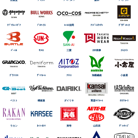
ｱﾌﾞｿﾘｭｰﾄｷﾞｱ
ﾌﾞﾙﾜｰｸｽ
ｺｰｺｽ信岡
ｱﾝﾄﾞﾚｽｹｯﾃｨ
ｸﾞﾗﾃﾞｨｴｰﾀ
ﾊﾞｰﾄﾙ
ｻﾝｴｽ
三愛
ﾀｶﾔ商事
ﾅｲtﾅｲﾄ
ｸﾞﾗﾝｼｽｺ
ﾃﾞﾆﾌｫｰﾑ
ｱｲﾄｽ
旭蝶繊維
小倉屋
ベスト
橘被服
ダイリキ
寛斎ﾕﾆﾌｫｰﾑ
ﾀｽｸﾌｫｰｽ
ラカン
ｶｰｼｰｶｼﾏ
寅壱
山田辰
ﾃﾞｨｯｷｰｽﾞ