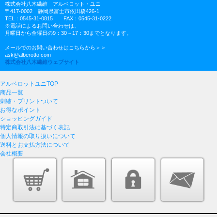
株式会社八木繊維 アルベロット・ユニ
〒417-0002 静岡県富士市依田橋426-1
TEL：0545-31-0815 FAX：0545-31-0222
※電話によるお問い合わせは、
月曜日から金曜日の9：30～17：30までとなります。
メールでのお問い合わせはこちらから＞＞
ask@alberotto.com
株式会社八木繊維ウェブサイト
アルベロットユニTOP
商品一覧
刺繍・プリントついて
お得なポイント
ショッピングガイド
特定商取引法に基づく表記
個人情報の取り扱いについて
送料とお支払方法について
会社概要