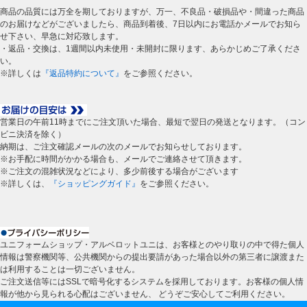
商品の品質には万全を期しておりますが、万一、不良品・破損品や・間違った商品
のお届けなどがございましたら、商品到着後、7日以内にお電話かメールでお知ら
せ下さい、早急に対応致します。
・返品・交換は、1週間以内未使用・未開封に限ります、あらかじめご了承くださ
い。
※詳しくは
『返品特約について』
をご参照ください。
営業日の午前11時までにご注文頂いた場合、最短で翌日の発送となります。（コン
ビニ決済を除く）
納期は、ご注文確認メールの次のメールでお知らせしております。
※お手配に時間がかかる場合も、メールでご連絡させて頂きます。
※ご注文の混雑状況などにより、多少前後する場合がございます
※詳しくは、
『ショッピングガイド』
をご参照ください。
ユニフォームショップ・アルベロットユニは、お客様とのやり取りの中で得た個人
情報は警察機関等、公共機関からの提出要請があった場合以外の第三者に譲渡また
は利用することは一切ございません。
ご注文送信等にはSSLで暗号化するシステムを採用しております。お客様の個人情
報が他から見られる心配はございません、 どうぞご安心してご利用ください。