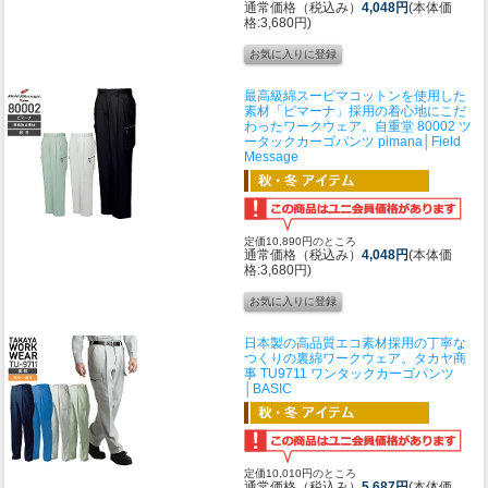
通常価格（税込み）
4,048円
(本体価
格:3,680円)
最高級綿スーピマコットンを使用した
素材「ピマーナ」採用の着心地にこだ
わったワークウェア。
自重堂 80002 ツ
ータックカーゴパンツ pimana│Field
Message
定価10,890円のところ
通常価格（税込み）
4,048円
(本体価
格:3,680円)
日本製の高品質エコ素材採用の丁寧な
つくりの裏綿ワークウェア。
タカヤ商
事 TU9711 ワンタックカーゴパンツ
│BASIC
定価10,010円のところ
通常価格（税込み）
5,687円
(本体価