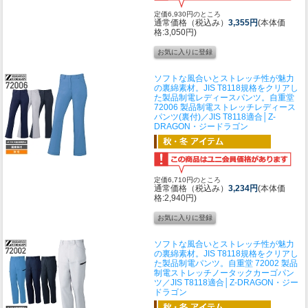
定価6,930円のところ
通常価格（税込み）
3,355円
(本体価
格:3,050円)
ソフトな風合いとストレッチ性が魅力
の裏綿素材。JIS T8118規格をクリアし
た製品制電レディースパンツ。
自重堂
72006 製品制電ストレッチレディース
パンツ(裏付)／JIS T8118適合│Z-
DRAGON・ジードラゴン
定価6,710円のところ
通常価格（税込み）
3,234円
(本体価
格:2,940円)
ソフトな風合いとストレッチ性が魅力
の裏綿素材。JIS T8118規格をクリアし
た製品制電パンツ。
自重堂 72002 製品
制電ストレッチノータックカーゴパン
ツ／JIS T8118適合│Z-DRAGON・ジー
ドラゴン