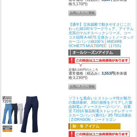
格:5,170円)
【通年】立体裁断で動きやすさにこだ
わった綿100％ワークウェア。アイテム
充実のマルチスペックシリーズ。
コー
コス信岡 A-4675 立体カットノータック
カーゴパンツ綿100％│ANDARE
SCHIETTI MULTISPEC［17SS］
定価8,140円のところ
通常価格（税込み）
3,553円
(本体価
格:3,230円)
ソフトな風合いとストレッチ性が魅力
の裏綿素材。JISの規格をクリアした製
品制電レディースカーゴパンツ。
自重
堂 72016 製品制電ストレッチレディー
スカーゴパンツ(裏付)／JIS T8118適合
│Z-DRAGON・ジードラゴン