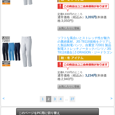
定価6,930円のところ
通常価格（税込み）
3,355円
(本体価
格:3,050円)
ソフトな風合いとストレッチ性が魅力
の裏綿素材。JIS T8118規格をクリアし
た製品制電パンツ。
自重堂 72001 製品
制電ストレッチノータックパンツ／JIS
T8118適合│Z-DRAGON・ジードラゴン
定価6,710円のところ
通常価格（税込み）
3,234円
(本体価
格:2,940円)
<
>
1
2
3
4
…
27
このページをPC用に切り替え