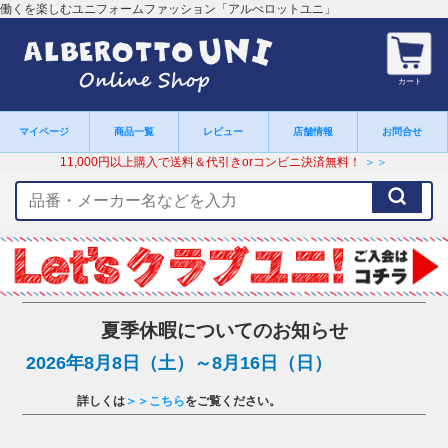
働くを楽しむユニフォームファッション「アルべロットユニ」
カート
マイページ
商品一覧
レビュー
店舗情報
お問合せ
11,000円以上購入で送料＆代引きorコンビニ決済無料！
＞＞
検
索
キ
ー
ワ
ー
ド
夏季休暇についてのお知らせ
2026年8月8日（土）～8月16日（日）
詳しくは
＞＞こちら
をご覧ください。