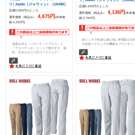
ツ│Jawin（ジャウィン）［16AW］
定価9,350円のところ
定価9,900円のところ
4,136円
通常価格（税込み）
(本体価
4,675円
通常価格（税込み）
(本体価
格:3,760円)
格:4,250円)
綿リッチで快適な着心地に帯電防止生
強度を誇る『パワーテックプラス』と
や反射パイピングの機能をプラスオン
『アコーディオ』ニットで着やすさ、個
性、丈夫さの三つ巴ワークウェア！