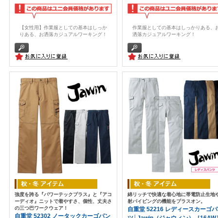
【女性用】作業服としての基本はしっか
作業服としての基本はしっかりある、
りある、お洒落カジュアルワーキング！
洒落カジュアルワーキング！
強度を誇る『パワーテックプラス』と『アコ
綿リッチで快適な着心地に帯電防止生地
ーディオ』ニットで着やすさ、個性、丈夫さ
射パイピングの機能をプラスオン。
の三つ巴ワークウェア！
自重堂 52216 レディースカーゴ
自重堂 52302 ノータックカーゴパン
ツ│Jawin（ジャウィン）［16AW