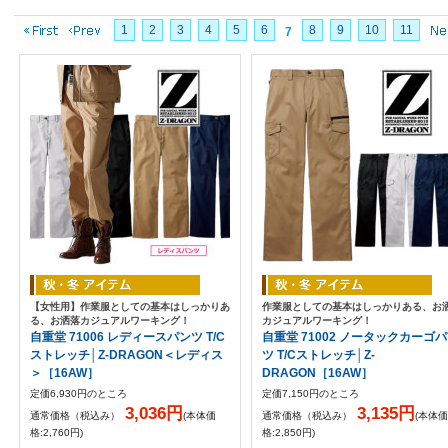
1
2
3
4
5
6
8
9
10
11
7
【女性用】作業服としての基本はしっかりあ
作業服としての基本はしっかりある、お
る、お洒落カジュアルワーキング！
カジュアルワーキング！
自重堂 71006 レディースパンツ T/C
自重堂 71002 ノータックカーゴ
ストレッチ│Z-DRAGON＜レディス
ツ T/Cストレッチ│Z-
＞［16AW］
DRAGON［16AW］
定価6,930円のところ
定価7,150円のところ
3,036円
3,135円
通常価格（税込み）
(本体価
通常価格（税込み）
(本体価
格:2,760円)
格:2,850円)