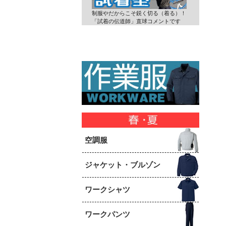
制服やだからこそ鋭く切る（着る）！
「試着の伝道師」直球コメントです
空調服
ジャケット・ブルゾン
ワークシャツ
ワークパンツ