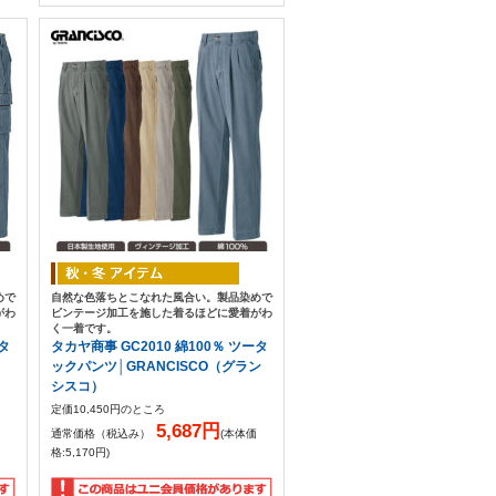
めで
自然な色落ちとこなれた風合い。製品染めで
がわ
ビンテージ加工を施した着るほどに愛着がわ
く一着です。
ータ
タカヤ商事 GC2010 綿100％ ツータ
ックパンツ│GRANCISCO（グラン
シスコ）
定価10,450円のところ
5,687円
通常価格（税込み）
(本体価
格:5,170円)