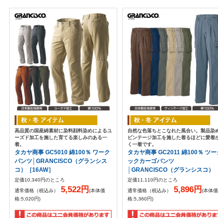
高品質の国産綿素材に染料顔料染めによるユ
自然な色落ちとこなれた風合い。製品染
ーズド加工を施した育てる楽しみのある一
ビンテージ加工を施した着るほどに愛着
着。
く一着です。
タカヤ商事 GC5010 綿100％ ワーク
タカヤ商事 GC2011 綿100％ ツ
パンツ│GRANCISCO（グランシス
ックカーゴパンツ
コ）［16AW］
│GRANCISCO（グランシスコ）
定価10,340円のところ
定価11,110円のところ
5,522円
5,896円
通常価格（税込み）
(本体価
通常価格（税込み）
(本体価
格:5,020円)
格:5,360円)