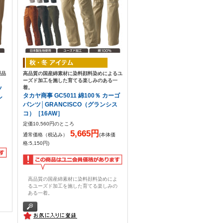
製品
高品質の国産綿素材に染料顔料染めによるユ
ーズド加工を施した育てる楽しみのある一
着。
ツ
タカヤ商事 GC5011 綿100％ カーゴ
ン
パンツ│GRANCISCO（グランシス
コ）［16AW］
定価10,560円のところ
5,665円
通常価格（税込み）
(本体価
格:5,150円)
！
高品質の国産綿素材に染料顔料染めによ
るユーズド加工を施した育てる楽しみの
ある一着。