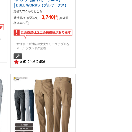
│BULL WORKS（ブルワークス）
定価7,700円のところ
3,740円
通常価格（税込み）
(本体価
格:3,400円)
地
。
女性サイズ対応の丈夫でリーズナブルな
オールラウンド作業着