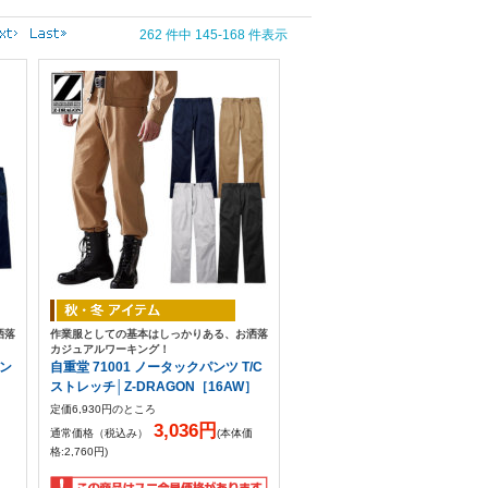
262 件中 145-168 件表示
洒落
作業服としての基本はしっかりある、お洒落
カジュアルワーキング！
パン
自重堂 71001 ノータックパンツ T/C
ストレッチ│Z-DRAGON［16AW］
定価6,930円のところ
3,036円
通常価格（税込み）
(本体価
格:2,760円)