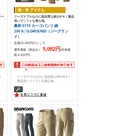
オー
リーズナブルなのに高品質な綿100％！製品
洗いでソフトな着心地。
桑和 5770 カーゴパンツ 綿
100％│G.GROUND（ジーグラン
ド）
定価10,450円のところ
5,082円
通常価格（税込み）
(本体価
格:4,620円)
な
リーズナブルなのに高品質な綿100％！
製品洗いでソフトな着心地。