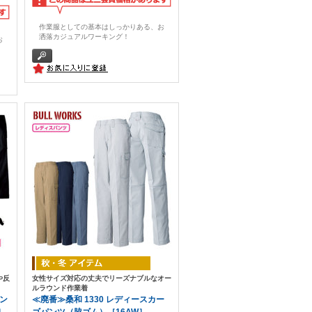
作業服としての基本はしっかりある、お
洒落カジュアルワーキング！
お
や反
女性サイズ対応の丈夫でリーズナブルなオー
ルラウンド作業着
パン
≪廃番≫桑和 1330 レディースカー
］
ゴパンツ（脇ゴム）［16AW］