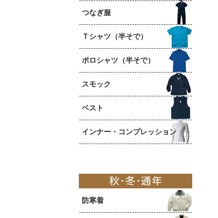
つなぎ服
Ｔシャツ（半そで）
ポロシャツ（半そで）
スモック
ベスト
インナー・コンプレッション
防寒着