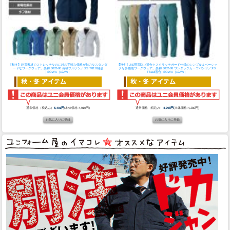
【秋冬】静電素材でストレッチなのに超お手頃な価格が魅力なスタンダ
【秋冬】JIS帯電防止適合とスクラッチガード仕様のシンプル＆ベーシッ
ードなワークウェア。
桑和 3002-00 長袖ブルゾン／JIS T8118適合
クな多機能ワークウェア。
桑和 3002-08 ワンタックカーゴパンツ／JIS
│SOWA［19AW］
T8118適合│SOWA［19AW］
通常価格（税込み）
5,401円
(本体価格:4,910円)
通常価格（税込み）
4,708円
(本体価格:4,280円)