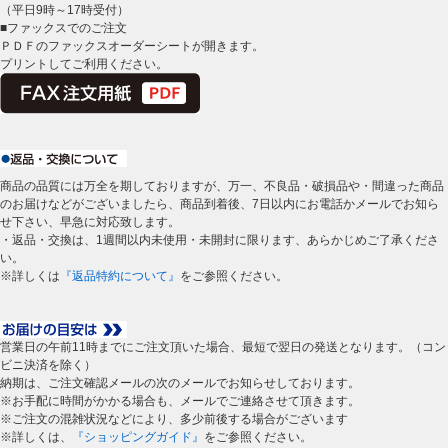
（平日9時～17時受付）
■ファックスでのご注文
ＰＤＦのファックスオーダーシートが開きます。
プリントしてご利用ください。
商品の品質には万全を期しておりますが、万一、不良品・破損品や・間違った商品
のお届けなどがございましたら、商品到着後、7日以内にお電話かメールでお知ら
せ下さい、早急に対応致します。
・返品・交換は、1週間以内未使用・未開封に限ります、あらかじめご了承くださ
い。
※詳しくは
『返品特約について』
をご参照ください。
営業日の午前11時までにご注文頂いた場合、最短で翌日の発送となります。（コン
ビニ決済を除く）
納期は、ご注文確認メールの次のメールでお知らせしております。
※お手配に時間がかかる場合も、メールでご連絡させて頂きます。
※ご注文の混雑状況などにより、多少前後する場合がございます
※詳しくは、
『ショッピングガイド』
をご参照ください。