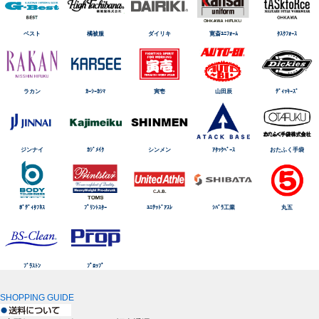
ベスト
橘被服
ダイリキ
寛斎ﾕﾆﾌｫｰﾑ
ﾀｽｸﾌｫｰｽ
ラカン
ｶｰｼｰｶｼﾏ
寅壱
山田辰
ﾃﾞｨｯｷｰｽﾞ
ジンナイ
ｶｼﾞﾒｲｸ
シンメン
ｱﾀｯｸﾍﾞｰｽ
おたふく手袋
ﾎﾞﾃﾞｨﾀﾌﾈｽ
ﾌﾟﾘﾝﾄｽﾀｰ
ﾕﾆﾃｯﾄﾞｱｽﾚ
ｼﾊﾞﾗ工業
丸五
ﾌﾞﾗｽﾄﾝ
ﾌﾟﾛｯﾌﾟ
SHOPPING GUIDE