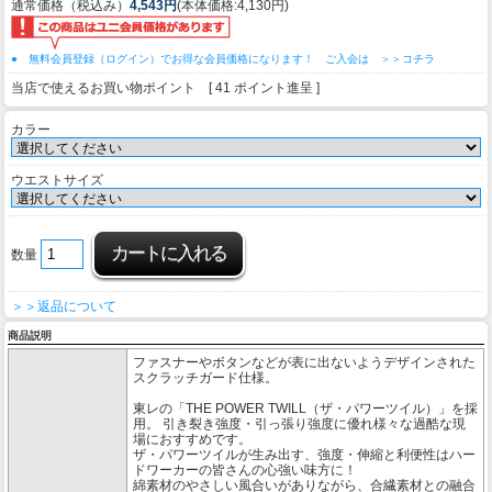
通常価格（税込み）
4,543円
(本体価格:4,130円)
● 無料会員登録（ログイン）でお得な会員価格になります！ ご入会は ＞＞コチラ
当店で使えるお買い物ポイント [ 41 ポイント進呈 ]
カラー
ウエストサイズ
数量
＞＞返品について
商品説明
ファスナーやボタンなどが表に出ないようデザインされた
スクラッチガード仕様。
東レの「THE POWER TWILL（ザ・パワーツイル）」を採
用。 引き裂き強度・引っ張り強度に優れ様々な過酷な現
場におすすめです。
ザ・パワーツイルが生み出す、強度・伸縮と利便性はハー
ドワーカーの皆さんの心強い味方に！
綿素材のやさしい風合いがありながら、合繊素材との融合