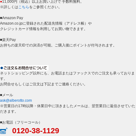
●
11,000円（税込）以上お買い上げで 手数料無料。
※詳しくは
こちら
をご参照ください。
■Amazon Pay
Amazon.co.jpに登録された配送先情報（アドレス帳）や
クレジットカード情報を利用してお買い物できます。
■楽天Pay
お持ちの楽天IDでの決済が可能。ご購入後にポイントが付与されます。
ネットショッピング以外にも、お電話またはファックスでのご注文も承っておりま
す。
お問合せもしくはご注文は下記までご連絡ください。
■メール
ask@alberotto.com
※営業日の17時以降・休業日中に頂きましたメールは、翌営業日に返信させていた
だきます。
■お電話（フリーコール）
0120-38-1129