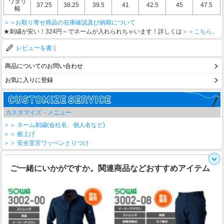
ワタリ
37.25
38.25
39.5
41
42.5
45
47.5
幅
＞＞お取り寄せ商品の在庫確認及び納期について
★刺繍が安い！324円～でネームが入れられちゃいます！詳しくは
＞＞こちら。
レビューを書く
商品についてのお問い合わせ
お気に入りに登録
カスタマイズ・メニュー
＞＞ ネーム刺繍(会社名、個人名など)
＞＞ 裾上げ
＞＞ 安全宣言ワッペンとりつけ
ご一緒にいかがですか。関連商品などおすすめアイテム