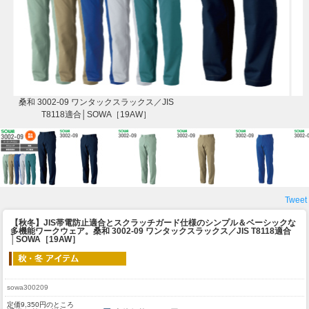
桑和 3002-09 ワンタックスラックス／JIS
T8118適合│SOWA［19AW］
Tweet
【秋冬】JIS帯電防止適合とスクラッチガード仕様のシンプル＆ベーシックな
多機能ワークウェア。
桑和 3002-09 ワンタックスラックス／JIS T8118適合
│SOWA［19AW］
sowa300209
定価9,350円のところ