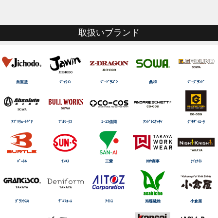
取扱いブランド
自重堂
ｼﾞｬｳｨﾝ
ｼﾞｰﾄﾞﾗｺﾞﾝ
桑和
ｼﾞｰｸﾞﾗﾝﾄﾞ
ｱﾌﾞｿﾘｭｰﾄｷﾞｱ
ﾌﾞﾙﾜｰｸｽ
ｺｰｺｽ信岡
ｱﾝﾄﾞﾚｽｹｯﾃｨ
ｸﾞﾗﾃﾞｨｴｰﾀ
ﾊﾞｰﾄﾙ
ｻﾝｴｽ
三愛
ﾀｶﾔ商事
ﾅｲtﾅｲﾄ
ｸﾞﾗﾝｼｽｺ
ﾃﾞﾆﾌｫｰﾑ
ｱｲﾄｽ
旭蝶繊維
小倉屋