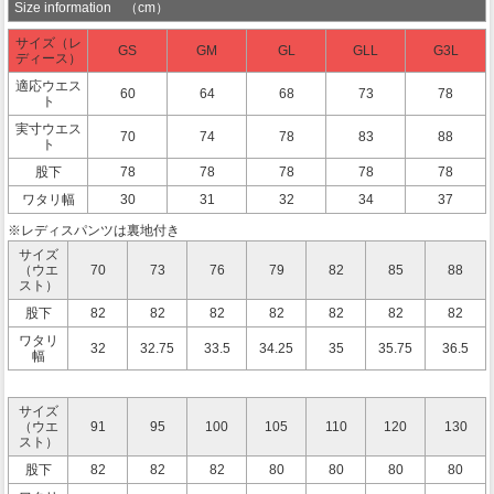
Size information （cm）
サイズ（レ
GS
GM
GL
GLL
G3L
ディース）
適応ウエス
60
64
68
73
78
ト
実寸ウエス
70
74
78
83
88
ト
股下
78
78
78
78
78
ワタリ幅
30
31
32
34
37
※レディスパンツは裏地付き
サイズ
（ウエ
70
73
76
79
82
85
88
スト）
股下
82
82
82
82
82
82
82
ワタリ
32
32.75
33.5
34.25
35
35.75
36.5
幅
サイズ
（ウエ
91
95
100
105
110
120
130
スト）
股下
82
82
82
80
80
80
80