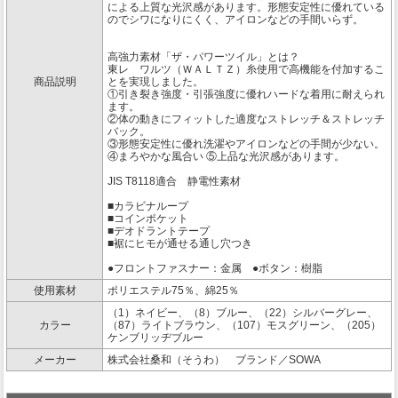
による上質な光沢感があります。形態安定性に優れている
のでシワになりにくく、アイロンなどの手間いらず。
高強力素材「ザ・パワーツイル」とは？
東レ ワルツ（ＷＡＬＴＺ）糸使用で高機能を付加するこ
商品説明
とを実現しました。
①引き裂き強度・引張強度に優れハードな着用に耐えられ
ます。
②体の動きにフィットした適度なストレッチ＆ストレッチ
バック。
③形態安定性に優れ洗濯やアイロンなどの手間が少ない。
④まろやかな風合い ⑤上品な光沢感があります。
JIS T8118適合 静電性素材
■カラビナループ
■コインポケット
■デオドラントテープ
■裾にヒモが通せる通し穴つき
●フロントファスナー：金属 ●ボタン：樹脂
使用素材
ポリエステル75％、綿25％
（1）ネイビー、（8）ブルー、（22）シルバーグレー、
カラー
（87）ライトブラウン、（107）モスグリーン、（205）
ケンブリッヂブルー
メーカー
株式会社桑和（そうわ） ブランド／SOWA