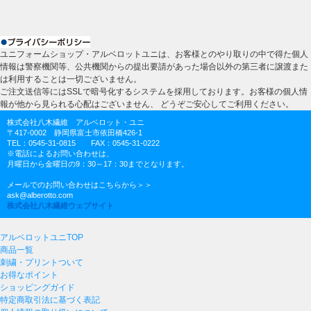
ユニフォームショップ・アルベロットユニは、お客様とのやり取りの中で得た個人
情報は警察機関等、公共機関からの提出要請があった場合以外の第三者に譲渡また
は利用することは一切ございません。
ご注文送信等にはSSLで暗号化するシステムを採用しております。お客様の個人情
報が他から見られる心配はございません、 どうぞご安心してご利用ください。
株式会社八木繊維 アルベロット・ユニ
〒417-0002 静岡県富士市依田橋426-1
TEL：0545-31-0815 FAX：0545-31-0222
※電話によるお問い合わせは、
月曜日から金曜日の9：30～17：30までとなります。
メールでのお問い合わせはこちらから＞＞
ask@alberotto.com
株式会社八木繊維ウェブサイト
アルベロットユニTOP
商品一覧
刺繍・プリントついて
お得なポイント
ショッピングガイド
特定商取引法に基づく表記