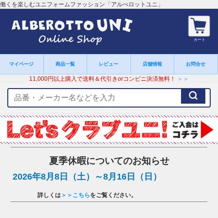
働くを楽しむユニフォームファッション「アルべロットユニ」
カート
マイページ
商品一覧
レビュー
店舗情報
お問合せ
11,000円以上購入で送料＆代引きorコンビニ決済無料！
＞＞
検
索
キ
ー
ワ
ー
ド
夏季休暇についてのお知らせ
2026年8月8日（土）～8月16日（日）
詳しくは
＞＞こちら
をご覧ください。