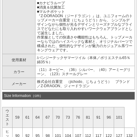
■カナビラループ
■消臭＆抗菌加工
■マルチポケット
『Z-DORAGON（ジードラゴン）』は、ユニフォームのト
ップメーカー自重堂（じちょうどう）から、 シンプルデ
ザインながら個性が光るデザインとリーズナブルなプライ
スでどなたにも取り入れやすいワークウェアブランドとし
て誕生しました。
作業服としての快適さや機能性はもちろん、トップメーカ
ーならではのハイスペックな素材と、オリジナルパーツで
構成された、個性的なデザインが魅力のカジュアル系ワー
キングウェアです。
/バンジーテックサマーツイル（本体／ポリエステル65％
使用素材
綿35％）
（11）ネービー、（36）シルバー、（40）アーミーグリ
カラー
ーン、（123）スチールグレー
株式会社自重堂 （jichodo、じちょうどう） ブランド
メーカー
／Z-DRAGON、ジィードラゴン
Size Information（cm）
ウ
エ
59
61
64
67
70
73
76
81
91
96
101
ス
ト
ヒ
ッ
90
92
95
98
101
104
107
112
117
122
127
132