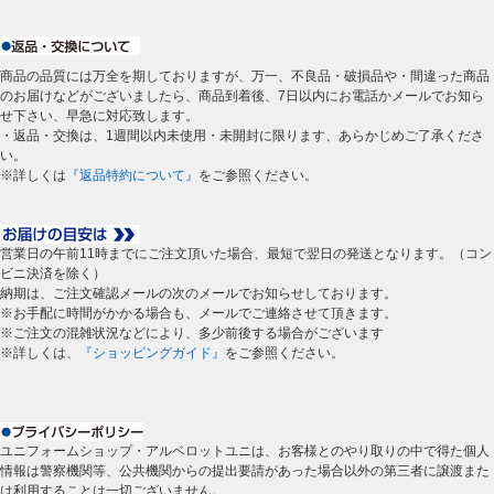
商品の品質には万全を期しておりますが、万一、不良品・破損品や・間違った商品
のお届けなどがございましたら、商品到着後、7日以内にお電話かメールでお知ら
せ下さい、早急に対応致します。
・返品・交換は、1週間以内未使用・未開封に限ります、あらかじめご了承くださ
い。
※詳しくは
『返品特約について』
をご参照ください。
営業日の午前11時までにご注文頂いた場合、最短で翌日の発送となります。（コン
ビニ決済を除く）
納期は、ご注文確認メールの次のメールでお知らせしております。
※お手配に時間がかかる場合も、メールでご連絡させて頂きます。
※ご注文の混雑状況などにより、多少前後する場合がございます
※詳しくは、
『ショッピングガイド』
をご参照ください。
ユニフォームショップ・アルベロットユニは、お客様とのやり取りの中で得た個人
情報は警察機関等、公共機関からの提出要請があった場合以外の第三者に譲渡また
は利用することは一切ございません。