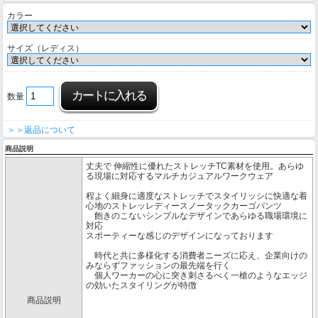
カラー
サイズ（レディス）
数量
＞＞返品について
商品説明
丈夫で 伸縮性に優れたストレッチTC素材を使用。あらゆ
る現場に対応するマルチカジュアルワークウェア
程よく細身に適度なストレッチでスタイリッシに快適な着
心地のストレッレディースノータックカーゴパンツ
飽きのこないシンプルなデザインであらゆる職場環境に
対応
スポーティーな感じのデザインになっております
時代と共に多様化する消費者ニーズに応え、企業向けの
みならずファッションの最先端を行く
個人ワーカーの心に突き刺さるべく一槍のようなエッジ
の効いたスタイリングが特徴
商品説明