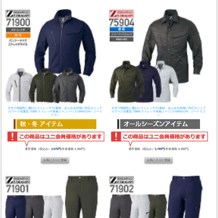
丈夫で伸縮性に優れたストレッチTC素材。あらゆる現場に対応カジュア
丈夫で伸縮性に優れたストレッチTC素材。あらゆる現場に対応カジュア
ルワーク
自重堂 71900 ストレッチ長袖ジャンパー│Z-DRAGON・ジード
ルワーク
自重堂 75904 ストレッチ長袖シャツ│Z-DRAGON・ジードラゴ
ラゴン
ン
通常価格（税込み）
4,675円
(本体価格:4,250円)
通常価格（税込み）
3,795円
(本体価格:3,450円)