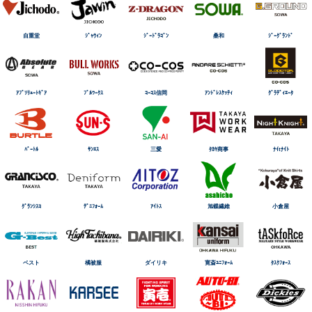
自重堂
ｼﾞｬｳｨﾝ
ｼﾞｰﾄﾞﾗｺﾞﾝ
桑和
ｼﾞｰｸﾞﾗﾝﾄﾞ
ｱﾌﾞｿﾘｭｰﾄｷﾞｱ
ﾌﾞﾙﾜｰｸｽ
ｺｰｺｽ信岡
ｱﾝﾄﾞﾚｽｹｯﾃｨ
ｸﾞﾗﾃﾞｨｴｰﾀ
ﾊﾞｰﾄﾙ
ｻﾝｴｽ
三愛
ﾀｶﾔ商事
ﾅｲtﾅｲﾄ
ｸﾞﾗﾝｼｽｺ
ﾃﾞﾆﾌｫｰﾑ
ｱｲﾄｽ
旭蝶繊維
小倉屋
ベスト
橘被服
ダイリキ
寛斎ﾕﾆﾌｫｰﾑ
ﾀｽｸﾌｫｰｽ