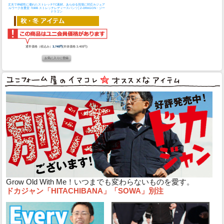
丈夫で伸縮性に優れたストレッチTC素材。あらゆる現場に対応カジュア
ルワーク
自重堂 71906 ストレッチレディースパンツ│Z-DRAGON・ジー
ドラゴン
通常価格（税込み）
3,740円
(本体価格:3,400円)
Grow Old With Me！いつまでも変わらないものを愛す。
ドカジャン「HITACHIBANA」「SOWA」別注