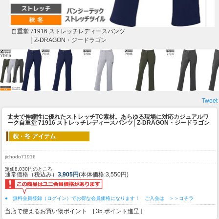
自重堂 71916 ストレッチレディースパンツ
│Z-DRAGON・ジードラゴン
Tweet
丈夫で伸縮性に優れたストレッチTC素材。あらゆる現場に対応カジュアルワ
ーク
自重堂 71916 ストレッチレディースパンツ│Z-DRAGON・ジードラゴン
jichodo71916
定価8,030円のところ
通常価格（税込み）
3,905円
(本体価格:3,550円)
● 無料会員登録（ログイン）でお得な会員価格になります！ ご入会は ＞＞コチラ
当店で使えるお買い物ポイント [ 35 ポイント進呈 ]