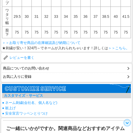
プ
ワ
タ
29.5
30
31
32
33
34
35
36
37
38.5
40
41.5
リ
幅
股
75
75
75
75
75
75
75
75
75
75
75
75
下
＞＞お取り寄せ商品の在庫確認及び納期について
★刺繍が安い！324円～でネームが入れられちゃいます！詳しくは
＞＞こちら。
レビューを書く
商品についてのお問い合わせ
お気に入りに登録
カスタマイズ・サービス
● ネーム刺繍(会社名、個人名など)
● 裾上げ
● 安全宣言ワッペンとりつけ
ご一緒にいかがですか。関連商品などおすすめアイテム