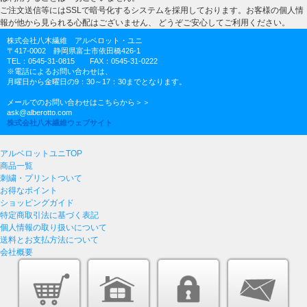
ご注文送信等にはSSLで暗号化するシステムを採用しております。お客様の個人情
報が他から見られる心配はございません、 どうぞご安心してご利用ください。
株式会社八木繊維 アルベロット・ユニ
〒417-0002 静岡県富士市依田橋426-1
TEL：0545-31-0815 FAX：0545-31-0222
※電話によるお問い合わせは、
月曜日から金曜日の9：30～17：30までとなります。
メールでのお問い合わせはこちらから＞＞
ask@alberotto.com
株式会社八木繊維ウェブサイト
アルベロットユニTOP
商品一覧
刺繍・プリントついて
お得なポイント
ショッピングガイド
特定商取引法に基づく表記
個人情報の取り扱いについて
送料とお支払方法について
会社概要