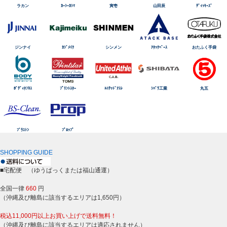
ラカン
ｶｰｼｰｶｼﾏ
寅壱
山田辰
ﾃﾞｨｯｷｰｽﾞ
ジンナイ
ｶｼﾞﾒｲｸ
シンメン
ｱﾀｯｸﾍﾞｰｽ
おたふく手袋
ﾎﾞﾃﾞｨﾀﾌﾈｽ
ﾌﾟﾘﾝﾄｽﾀｰ
ﾕﾆﾃｯﾄﾞｱｽﾚ
ｼﾊﾞﾗ工業
丸五
ﾌﾞﾗｽﾄﾝ
ﾌﾟﾛｯﾌﾟ
SHOPPING GUIDE
■宅配便 （ゆうぱっくまたは福山通運）
全国一律
660
円
（沖縄及び離島に該当するエリアは1,650円）
税込11,000円以上お買い上げで送料無料！
（沖縄及び離島に該当するエリアは適応されません）