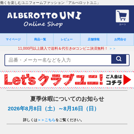
働くを楽しむユニフォームファッション「アルべロットユニ」
カート
マイページ
商品一覧
レビュー
店舗情報
お問合せ
11,000円以上購入で送料＆代引きorコンビニ決済無料！
＞＞
検
索
キ
ー
ワ
ー
ド
夏季休暇についてのお知らせ
2026年8月8日（土）～8月16日（日）
詳しくは
＞＞こちら
をご覧ください。