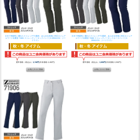
丈夫で伸縮性に優れたストレッチTC素材。あらゆる現場に対応カジュア
丈夫で伸縮性に優れたストレッチTC素材。あらゆる現場に対応カジュア
ルワーク
自重堂 71901 ストレッチノータックパンツ│Z-DRAGON・ジー
ルワーク
自重堂 71902 ストレッチノータックカーゴパンツ│Z-
ドラゴン
DRAGON・ジードラゴン
通常価格（税込み）
3,740円
(本体価格:3,400円)
通常価格（税込み）
3,905円
(本体価格:3,550円)