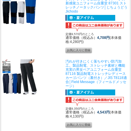
新感覚ユニフォーム
自重堂 87301 スト
レッチノータックパンツ│じちょうどう
Jichodo
定価9,570円のところ
通常価格（税込み）
4,708円
(本体価
格:4,280円)
汚れが付きにくく落ちやすい防汚加
工。製品制電、ストレッチ素材と機能
充実の男女ペアユニフォーム
自重堂
87116 製品制電ストレッチレディース
カーゴパンツ（裏付き）／JIS T8118適
合│Field Message（フィールドメッセ
ージ）
定価9,350円のところ
通常価格（税込み）
4,543円
(本体価
格:4,130円)