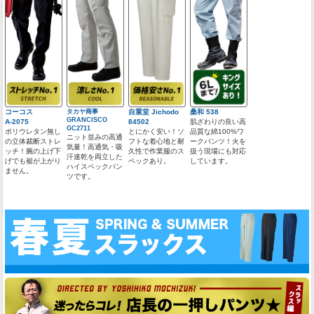
コーコス
タカヤ商事
自重堂 Jichodo
桑和 538
GRANCISCO
A-2075
84502
肌ざわりの良い高
GC2711
ポリウレタン無し
とにかく安い！ソ
品質な綿100%ワ
ニット並みの高通
の立体裁断ストレ
フトな着心地と耐
ークパンツ！火を
気量！高通気・吸
ッチ！腕の上げ下
久性で作業服のス
扱う現場にも対応
汗速乾を両立した
げでも裾が上がり
ペックあり。
しています。
ハイスペックパン
ません。
ツです。