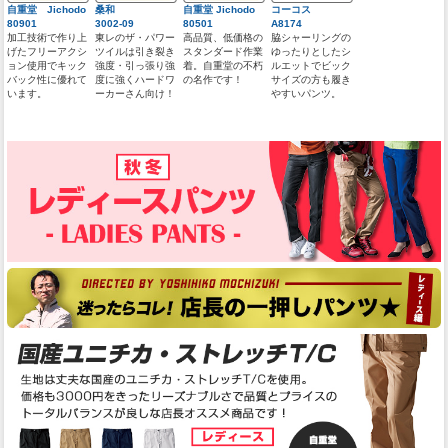
自重堂 Jichodo
桑和
自重堂 Jichodo
コーコス
80901
3002-09
80501
A8174
加工技術で作り上
東レのザ・パワー
高品質、低価格の
脇シャーリングの
げたフリーアクシ
ツイルは引き裂き
スタンダード作業
ゆったりとしたシ
ョン使用でキック
強度・引っ張り強
着。自重堂の不朽
ルエットでビック
バック性に優れて
度に強くハードワ
の名作です！
サイズの方も履き
います。
ーカーさん向け！
やすいパンツ。