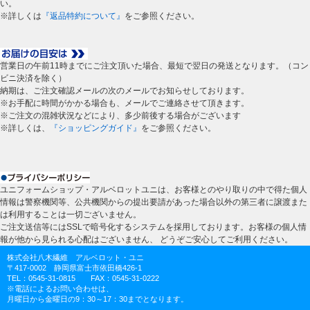
い。
※詳しくは
『返品特約について』
をご参照ください。
営業日の午前11時までにご注文頂いた場合、最短で翌日の発送となります。（コン
ビニ決済を除く）
納期は、ご注文確認メールの次のメールでお知らせしております。
※お手配に時間がかかる場合も、メールでご連絡させて頂きます。
※ご注文の混雑状況などにより、多少前後する場合がございます
※詳しくは、
『ショッピングガイド』
をご参照ください。
ユニフォームショップ・アルベロットユニは、お客様とのやり取りの中で得た個人
情報は警察機関等、公共機関からの提出要請があった場合以外の第三者に譲渡また
は利用することは一切ございません。
ご注文送信等にはSSLで暗号化するシステムを採用しております。お客様の個人情
報が他から見られる心配はございません、 どうぞご安心してご利用ください。
株式会社八木繊維 アルベロット・ユニ
〒417-0002 静岡県富士市依田橋426-1
TEL：0545-31-0815 FAX：0545-31-0222
※電話によるお問い合わせは、
月曜日から金曜日の9：30～17：30までとなります。