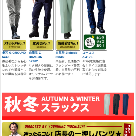
桑和 G.GROUND
自重堂 Z-
自重堂 Jichodo
コーコス
5448
DRAGON
80502
A-4176
微起毛ながらも心
52302
高品質、低価格の
JIS制電規格に適
地よいストレッチ
引き裂きや摩擦に
スタンダード作業
合！サイズ展開豊
なので作業服とし
強い生地を使用。
着。自重堂の不朽
富であらゆる職場
ての機能も抜群◎
オリジナルパーツ
の名作です！
に対応します。
もお洒落です。