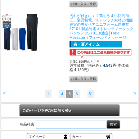
汚れが付きにくく落ちやすい防汚加
工。製品制電、ストレッチ素材と機能
充実の男女ペアユニフォーム
自重堂
87101 製品制電ストレッチノータック
パンツ／JIS T8118適合│Field
Message（フィールドメッセージ）
定価9,350円のところ
通常価格（税込み）
4,543円
(本体価
格:4,130円)
<
>
1
…
4
5
6
…
51
このページをPC用に切り替え
商品検索
マイページ
カート