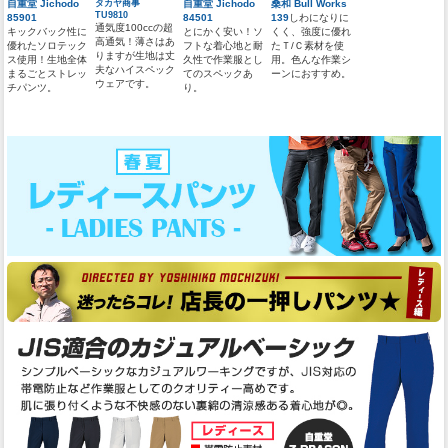
自重堂 Jichodo
タカヤ商事
自重堂 Jichodo
桑和 Bull Works
TU9810
85901
84501
139
しわになりに
通気度100ccの超
キックバック性に
とにかく安い！ソ
くく、強度に優れ
高通気！薄さはあ
優れたソロテック
フトな着心地と耐
たＴ/Ｃ素材を使
りますが生地は丈
ス使用！生地全体
久性で作業服とし
用。色んな作業シ
夫なハイスペック
まるごとストレッ
てのスペックあ
ーンにおすすめ。
ウェアです。
チパンツ。
り。