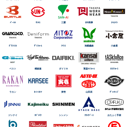
ﾊﾞｰﾄﾙ
ｻﾝｴｽ
三愛
ﾀｶﾔ商事
ﾅｲtﾅｲﾄ
ｸﾞﾗﾝｼｽｺ
ﾃﾞﾆﾌｫｰﾑ
ｱｲﾄｽ
旭蝶繊維
小倉屋
ベスト
橘被服
ダイリキ
寛斎ﾕﾆﾌｫｰﾑ
ﾀｽｸﾌｫｰｽ
ラカン
ｶｰｼｰｶｼﾏ
寅壱
山田辰
ﾃﾞｨｯｷｰｽﾞ
ジンナイ
ｶｼﾞﾒｲｸ
シンメン
ｱﾀｯｸﾍﾞｰｽ
おたふく手袋