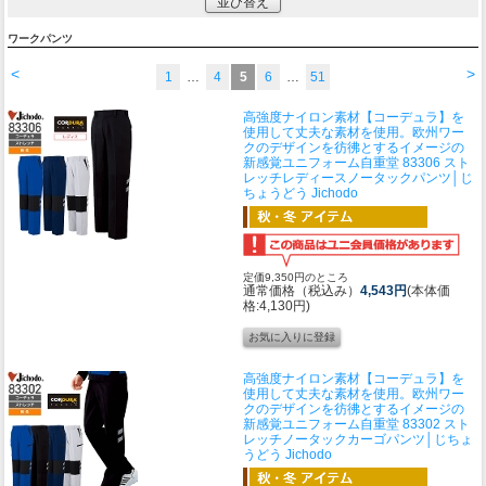
並び替え
ワークパンツ
<
>
1
…
4
5
6
…
51
高強度ナイロン素材【コーデュラ】を
使用して丈夫な素材を使用。欧州ワー
クのデザインを彷彿とするイメージの
新感覚ユニフォーム
自重堂 83306 スト
レッチレディースノータックパンツ│じ
ちょうどう Jichodo
定価9,350円のところ
通常価格（税込み）
4,543円
(本体価
格:4,130円)
高強度ナイロン素材【コーデュラ】を
使用して丈夫な素材を使用。欧州ワー
クのデザインを彷彿とするイメージの
新感覚ユニフォーム
自重堂 83302 スト
レッチノータックカーゴパンツ│じちょ
うどう Jichodo