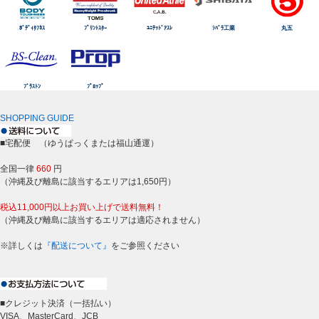
ﾎﾞﾃﾞｨﾀﾌﾈｽ
ﾌﾟﾘﾝﾄｽﾀｰ
ﾕﾆﾃｯﾄﾞｱｽﾚ
ｼﾊﾞﾗ工業
丸五
ﾌﾞﾗｽﾄﾝ
ﾌﾟﾛｯﾌﾟ
SHOPPING GUIDE
■宅配便 （ゆうぱっくまたは福山通運）
全国一律
660
円
（沖縄及び離島に該当するエリアは1,650円）
税込11,000円以上お買い上げで送料無料！
（沖縄及び離島に該当するエリアは適応されません）
※詳しくは
『配送について』
をご参照ください
■クレジット決済（一括払い）
VISA、MasterCard、JCB