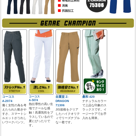
コーコス
コーコス
自重堂 Z-
桑和 420
A-5074
A-2074
DRAGON
ナチュラルカラー
熱伝導性の高い生
働く女性の為を考
71306
で上品な印象のス
地でクールな感
えたられた動きや
JIS規格をクリア
ラックスです。イ
触！高通気性をプ
すさ、スマートシ
したハイクオリテ
ージーケアでお手
ラスしているので
ルエットがうれし
ィでリーズナブル
入れも簡単。
夏にぴったりで
いワークパンツ。
な一着です。
す。