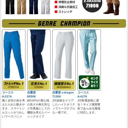
コーコス
自重堂
自重堂 z-dragon
コーコス
A-2174
80506
71306
A-4176
働く女性の為を考
綿100%の着心地
JIS規格をクリア
JIS制電規格に適
えたられた動きや
の良さや耐久性な
したハイクオリテ
合！サイズ展開豊
すさ、スマートシ
ど作業服としての
ィでリーズナブル
富であらゆる職場
ルエットがうれし
機能を押えたベー
な一着です。
に対応します。
いワークパンツ
シックタイプ